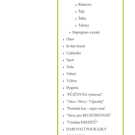
Rukavice
Šály
Šátky
Tubusy
Impregnace a praní
Obuv
In-line brusle
Cyklistika
Sport
Voda
Vaření
Výživa
Hygiena
"PŮJČOVNA vybavení"
"Akce / Slevy / Výprodej"
"Poslední kus - super cena"
"Slevy pro REGISTROVANÉ"
"Výměna KREDITŮ"
DAROVACÍ POUKÁZKY