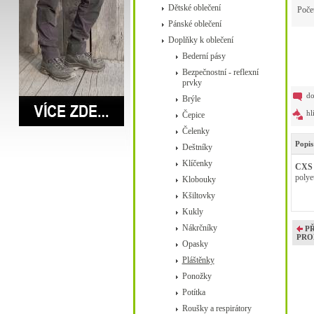
Dětské oblečení
Poče
Pánské oblečení
Doplňky k oblečení
Bederní pásy
Bezpečnostní - reflexní
prvky
do
Brýle
hl
Čepice
Čelenky
Popis
Deštníky
Klíčenky
CXS
polye
Klobouky
Kšiltovky
Kukly
Nákrčníky
P
PRO
Opasky
Pláštěnky
Ponožky
Potítka
Roušky a respirátory