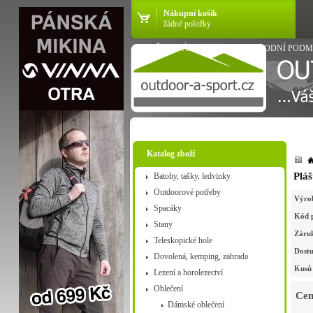
Nákupní košík
žádné položky
VŠE O NÁKUPU
OBCHODNÍ PODM
Katalog zboží
Plá
Batohy, tašky, ledvinky
Outdoorové potřeby
Výro
Spacáky
Kód 
Stany
Záru
Teleskopické hole
Dostu
Dovolená, kemping, zahrada
Kusů 
Lezení a horolezectví
Oblečení
Cen
Dámské oblečení