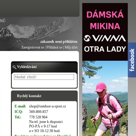
ANŮ
zákazník není přihlášen
Zaregistrovat se
|
Přihlásit se
|
Můj účet
Vyhledávání
Hledat
Rychlý kontakt
E-mail:
shop@outdoor-a-sport.cz
ICQ:
569-869-857
Tel.:
778 528 964
Na tel. jsme k dispozici
PO-PÁ v 9-17 hod
a v SO 10-12:30 hod.