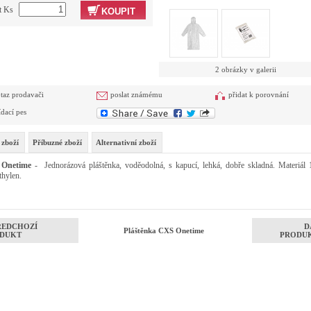
t Ks
KOUPIT
2 obrázky v galerii
taz prodavači
poslat známému
přidat k porovnání
ídací pes
 zboží
Příbuzné zboží
Alternativní zboží
 Onetime
- Jednorázová pláštěnka, voděodolná, s kapucí, lehká, dobře skladná. Materiál
thylen.
ŘEDCHOZÍ
D
Pláštěnka CXS Onetime
DUKT
PRODU