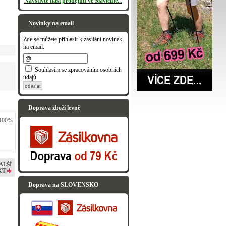
Navštivte naši prodejnu ve Slavičíně...
Novinky na email
Zde se můžete přihlásit k zasílání novinek
na email.
Souhlasím se zpracováním osobních
údajů
odeslat
Doprava zboží levně
 100%
ALŠÍ
KT
Doprava na SLOVENSKO