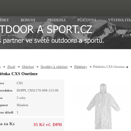
ÍNKY
BONUSY
PRODEJNA
PŮJČOVNA
VÝSTAVA ST
Zboží
Oblečení
Doplňky k oblečení
Pláštěnky
Pláštěnka CXS Onetime
štěnka CXS Onetime
bce
CXS
produktu
DOPPL CNS1170-008-113-00
ka
2 roky
pnost
Skladem
na skladě
1
a za Ks
35 Kč vč. DPH