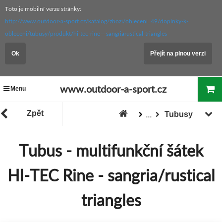
Toto je mobilní verze stránky:
http://www.outdoor-a-sport.cz/katalog/zbozi/obleceni_49/doplnky-k-
obleceni/tubusy/produkt/hi-tec-rine---sangriarustical-triangles
Ok
Přejít na plnou verzi
www.outdoor-a-sport.cz
Menu
Zpět
Tubusy
...
Oblečení
Doplňky k oblečení
Tubus - multifunkční šátek
Zboží
HI-TEC Rine - sangria/rustical
triangles