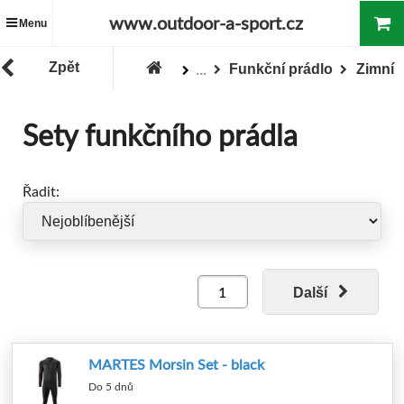
www.outdoor-a-sport.cz
Menu
Zpět
Funkční prádlo
Zimní
...
Zboží
Oblečení
Pánské oblečení
Sety funkčního prádla
Řadit:
Další
MARTES Morsin Set - black
Do 5 dnů