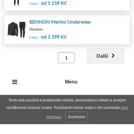
od 1 159 Kč
Cena :
BENNON Merino Underwear
Skladem
od 1 599 Kč
Cena :
Další
Menu
Tento web používá k poskytování služeb, personalizaci reklam a analýze
návštěvnosti soubory cookie. Používáním tohoto webu s tím souhlasíte.
Vice
informací
Souhlasím
Plná verze
Nahoru