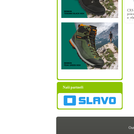
CXS 
prác
a el
také
údrž
Naši partneři
Out