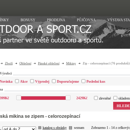
ÍNKY
BONUSY
PRODEJNA
PŮJČOVNA
VÝSTAVA ST
Zboží
Oblečení
Pánské oblečení
Mikiny
Zip - celorozepínací
(76 produktů)
Výrobci
Novinka
Akce
Výprodej
Doporučujeme
Poslední kus
na
399
Kč
2429
Kč
zlevněné
skladem
HLEDE
ská mikina se zipem - celorozepínací
katalog s obrázky
seznam
Zobrazeno 1 - 14 z celkový