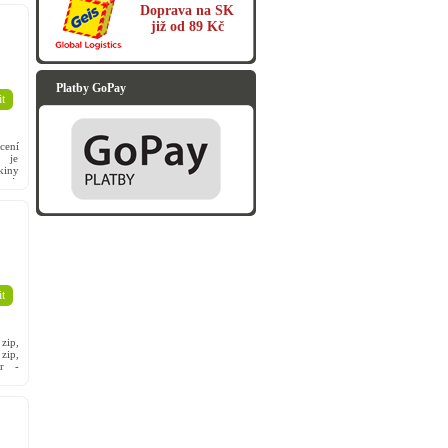
Doprava na SK
již od 89 Kč
Platby GoPay
t
cení
 je
kiny
mný,
t
zip,
zip,
er -