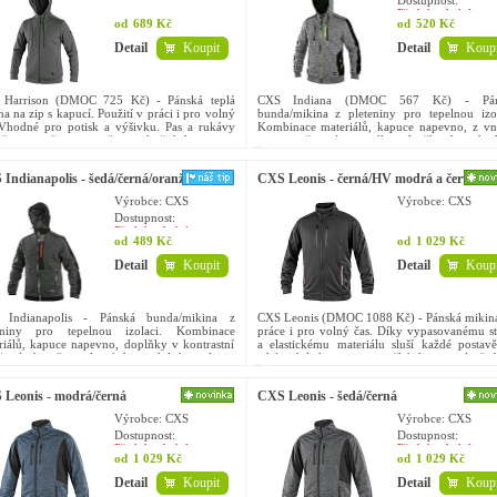
Dostupnost:
Předobjednávka
od
689 Kč
od
520 Kč
Detail
Koupit
Detail
Koupi
Harrison (DMOC 725 Kč) - Pánská teplá
CXS Indiana (DMOC 567 Kč) - Pán
a na zip s kapucí. Použití v práci i pro volný
bunda/mikina z pleteniny pro tepelnou izol
 Vhodné pro potisk a výšivku. Pas a rukávy
Kombinace materiálů, kapuce napevno, z vni
čeny pružnou manžetou, boční kapsy na
strany počesaný materiál pro lepší izolaci, do
v kontrastní barvě, pas...
Indianapolis - šedá/černá/oranžová
CXS Leonis - černá/HV modrá a červená
Výrobce: CXS
Výrobce: CXS
Dostupnost:
Předobjednávka
od
489 Kč
od
1 029 Kč
Detail
Koupit
Detail
Koupi
Indianapolis - Pánská bunda/mikina z
CXS Leonis (DMOC 1088 Kč) - Pánská mikin
eniny pro tepelnou izolaci. Kombinace
práce i pro volný čas. Díky vypasovanému st
riálů, kapuce napevno, doplňky v kontrastní
a elastickému materiálu sluší každé postavě
žové barvě, stahování v dolním okraji,
také odolná proti pomačkání a nenáročn
vy zakončeny gumičkou,...
údržbu. Mikina má...
Leonis - modrá/černá
CXS Leonis - šedá/černá
Výrobce: CXS
Výrobce: CXS
Dostupnost:
Dostupnost:
Předobjednávka
Předobjednávka
od
1 029 Kč
od
1 029 Kč
Detail
Koupit
Detail
Koupi