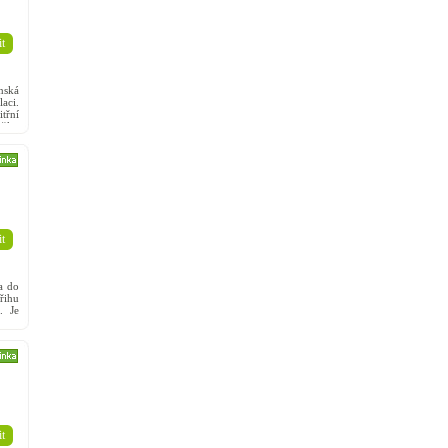
t
ská
aci.
třní
plňky
t
a do
řihu
. Je
á na
t