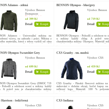
NON Adamos - zelená
BENNON Olympos - blue/grey
Výrobce: Bennon
Výrobce: Bennon
Dostupnost:
Předobjednávka
od
399 Kč
od
719 Kč
Detail
Koupit
Detail
Koupi
NON Adamos - Univerzální mikina na
BENNON Olympos - Pohodlí a odolnost to o
odenní výzvy, na zahradu i práci. Mikina z
u mikiny každý chlap. A právě toto
ného materiálu, která s tebou vydrží od rána
charakteristika mikiny Olympos. Materiál mi
ečera. A ten materiál vydrží opravdu velké
je při kontaktu s tělem na dotek velmi příje
tví večerů,...
zároveň je i...
NON Olympos Sweatshirt Grey
CXS Granby - tm. modrá
Výrobce: Bennon
Výrobce: CXS
od
699 Kč
od
459 Kč
Detail
Koupit
Detail
Koupi
ON Olympos Sweatshirt Grey (DMOC 719
CXS Granby - Pánská fleecová mikina na 
- Pohodlí a odolnost ocení u mikiny každý
stahování v dolním okraji, boční kapsy na 
p. A právě toto je charakteristika mikiny
reflexní logo. Materiál: 100 % polyest
pos. Materiál mikiny je při kontaktu s tělem
mikrofleece, 190 g/m2
tek...
Harrison - šedá/černá
CXS Indiana
Výrobce: CXS
Výrobce: CXS