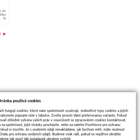
a do
řihu
. Je
á na
í
▶
tránka používá cookies
ch fungují cookies, které naše společnosti využívají. Jednotlivé typy cookies a jejich
naleznete popsané níže v tabulce. Zvolte prosím Vámi preferovanou variantu. Pokud
ovali ohledně výkonu vašich práv v souvislosti se zpracováním cookies kontaktovat,
m na společnost, jejíž stránky procházíte, nebo na našeho Pověřence pro ochranu
Pokud si myslíte, že s osobními údaji nenakládáme, jak bychom měli, máte možnost
2.12
 Úřadu pro ochranu osobních údajů. Budeme však rádi, pokud se nejdříve obrátíte
udeme tak moct Váš požadavek obratem vyřešit.