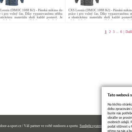
Leonis (DMOC 1088 Kč) - Pánská mikina do
CXS Leonis (DMOC 1088 Kč) - Pánská mikin
e i pro volný čas. Díky vypasovanému střihu
práce i pro volný čas. Díky vypasovanému st
astickému materiálu sluší každé postavě. Je
a elastickému materiálu sluší každé postavě
 odolná proti pomačkání a nenáročná na
také odolná proti pomačkání a nenáročn
bu. Mikina má...
údržbu. Mikina má...
1
2
3
...
6
|
Dalš
Tato webová s
Na těchto stránká
dobu zpracování 
byste nás potřeb
obraťte se prosí
osobních údajů. 
door-a-sport.cz / Váš partner ve světě outdooru a sportu.
Sunlight systems
-
e-shop
Sun-shop 
podat stížnost u
přímo na nás a b