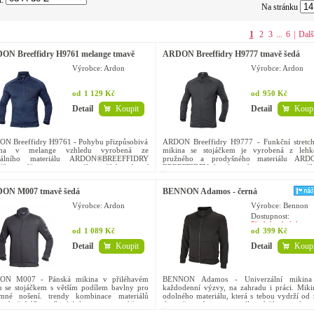
t:
Na stránku
1
2
3
...
6
|
Dalš
ON Breeffidry H9761 melange tmavě
ARDON Breeffidry H9777 tmavě šedá
rá
Výrobce: Ardon
Výrobce: Ardon
od
1 129 Kč
od
950 Kč
Detail
Koupit
Detail
Koupi
N Breeffidry H9761 - Pohybu přizpůsobivá
ARDON Breeffidry H9777 - Funkční stretc
ina v melange vzhledu vyrobená ze
mikina se stojáčkem je vyrobená z lehk
ciálního materiálu ARDON®BREEFFIDRY
pružného a prodyšného materiálu ARD
ější gramáže. tento materiál zaručí komfortní
BREEFFIDRY, který snadno transportuje těl
 při nošení díky...
pot směrem na povrch...
ON M007 tmavě šedá
BENNON Adamos - černá
Výrobce: Ardon
Výrobce: Bennon
Dostupnost:
Předobjednávka
od
1 089 Kč
od
399 Kč
Detail
Koupit
Detail
Koupi
ON M007 - Pánská mikina v přiléhavém
BENNON Adamos - Univerzální mikina
hu se stojáčkem s větším podílem bavlny pro
každodenní výzvy, na zahradu i práci. Miki
emné nošení. trendy kombinace materiálů
odolného materiálu, která s tebou vydrží od 
 a boční díly zesílené úpletem tvarovací švy...
do večera. A ten materiál vydrží opravdu v
množství večerů,...