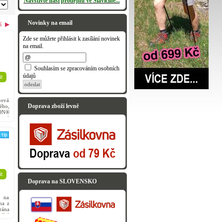
Navštivte naši prodejnu ve Slavičíně...
Novinky na email
í
▶
Zde se můžete přihlásit k zasílání novinek
na email.
Souhlasím se zpracováním osobních
údajů
t
odeslat
hová
Doprava zboží levně
ého,
ON®
esný
t
Doprava na SLOVENSKO
 na
na z
rána
elké