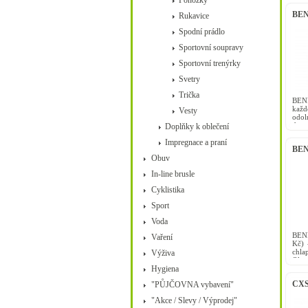
Ponožky
BEN
Rukavice
Spodní prádlo
Sportovní soupravy
Sportovní trenýrky
Svetry
Trička
BEN
každ
Vesty
odol
do v
Doplňky k oblečení
množs
Impregnace a praní
BEN
Obuv
In-line brusle
Cyklistika
Sport
Voda
BENN
Vaření
Kč) 
chla
Výživa
Olym
Hygiena
na do
CXS 
"PŮJČOVNA vybavení"
"Akce / Slevy / Výprodej"