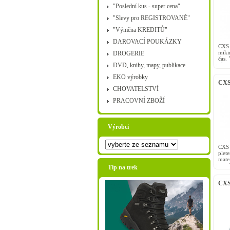
"Poslední kus - super cena"
"Slevy pro REGISTROVANÉ"
"Výměna KREDITŮ"
DAROVACÍ POUKÁZKY
CXS 
mikin
DROGERIE
čas.
DVD, knihy, mapy, publikace
ukon
zip...
EKO výrobky
CXS 
CHOVATELSTVÍ
PRACOVNÍ ZBOŽÍ
Výrobci
CXS 
plet
mate
oran
Tip na trek
ruká
CXS 