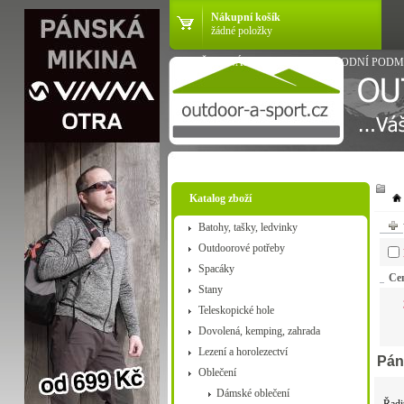
Nákupní košík
žádné položky
VŠE O NÁKUPU
OBCHODNÍ PODM
Katalog zboží
Batohy, tašky, ledvinky
Outdoorové potřeby
Spacáky
Ce
Stany
Teleskopické hole
Dovolená, kemping, zahrada
Lezení a horolezectví
Pán
Oblečení
Dámské oblečení