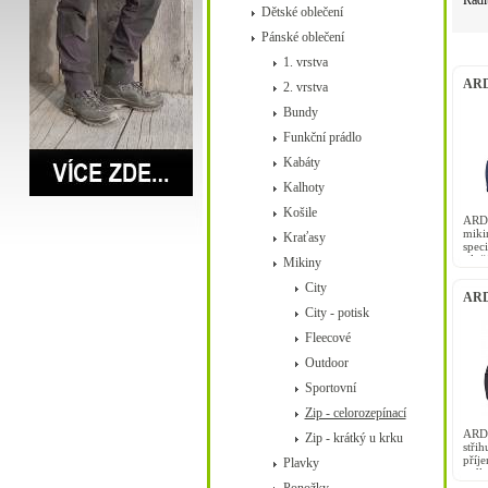
Řadi
Dětské oblečení
Pánské oblečení
1. vrstva
ARD
2. vrstva
mod
Bundy
Funkční prádlo
Kabáty
Kalhoty
Košile
ARDO
mik
Kraťasy
spe
siln
Mikiny
pocit
City
ARD
City - potisk
Fleecové
Outdoor
Sportovní
Zip - celorozepínací
ARD
Zip - krátký u krku
stři
příj
Plavky
sedlo