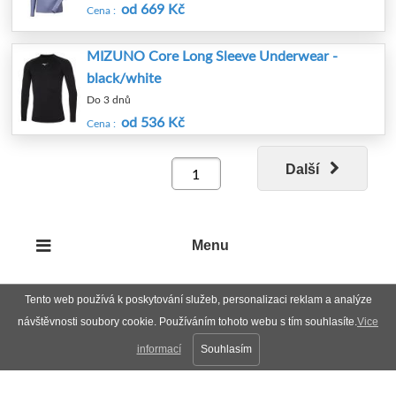
od 669 Kč
Cena :
MIZUNO Core Long Sleeve Underwear -
black/white
Do 3 dnů
od 536 Kč
Cena :
Další
Menu
Tento web používá k poskytování služeb, personalizaci reklam a analýze
návštěvnosti soubory cookie. Používáním tohoto webu s tím souhlasíte.
Vice
informací
Souhlasím