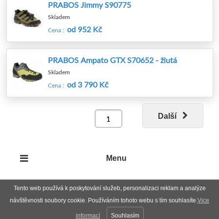
PRABOS Jimmy S90775
Skladem
od 952 Kč
Cena :
PRABOS Ampato GTX S70652 - žlutá
Skladem
od 3 790 Kč
Cena :
Další
Menu
Tento web používá k poskytování služeb, personalizaci reklam a analýze
návštěvnosti soubory cookie. Používáním tohoto webu s tím souhlasíte.
Vice
informací
Souhlasím