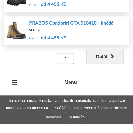
od 4 455 Kč
Cena :
PRABOS Condoriri GTX S10410 - hnědá
Skladem
od 4 455 Kč
Cena :
Další
Menu
Tento web používá k poskytování služeb, personalizaci reklam a analýze
návštěvnosti soubory cookie. Používáním tohoto webu s tím souhlasíte.
Vice
informací
Souhlasím