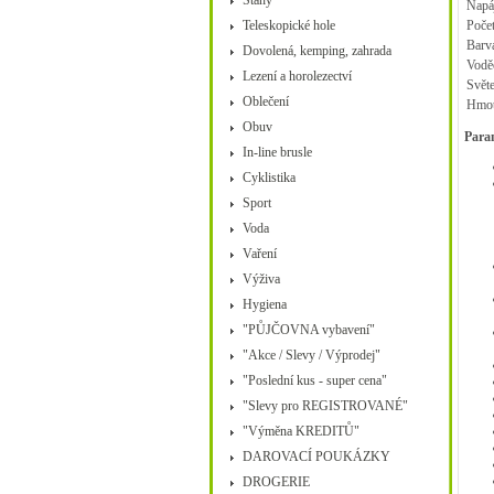
Stany
Napáj
Teleskopické hole
Počet
Barva
Dovolená, kemping, zahrada
Vodě
Lezení a horolezectví
Světe
Oblečení
Hmot
Obuv
Param
In-line brusle
Cyklistika
Sport
Voda
Vaření
Výživa
Hygiena
"PŮJČOVNA vybavení"
"Akce / Slevy / Výprodej"
"Poslední kus - super cena"
"Slevy pro REGISTROVANÉ"
"Výměna KREDITŮ"
DAROVACÍ POUKÁZKY
DROGERIE