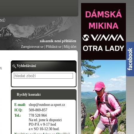
ANŮ
zákazník není přihlášen
Zaregistrovat se
|
Přihlásit se
|
Můj účet
Vyhledávání
IX
Hledat
Rychlý kontakt
E-mail:
shop@outdoor-a-sport.cz
ICQ:
569-869-857
Tel.:
778 528 964
Na tel. jsme k dispozici
PO-PÁ v 9-17 hod
a v SO 10-12:30 hod.