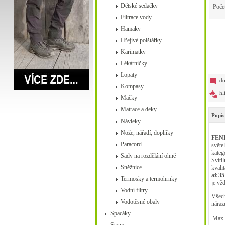
Dětské sedačky
Poče
Filtrace vody
Hamaky
Hřejivé polštářky
Karimatky
Lékárničky
Lopaty
do
Kompasy
hl
Mačky
Matrace a deky
Popis
Návleky
Nože, nářadí, doplňky
FENI
Paracord
světe
kateg
Sady na rozdělání ohně
Svíti
Sněžnice
kvali
až 35
Termosky a termohrnky
je vž
Vodní filtry
Všech
Vodotěsné obaly
náraz
Spacáky
Max.