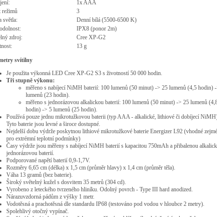
ení:
1x AAA
 režimů
3
 světla:
Denní bílá (5500-6500 K)
odolnost:
IPX8 (ponor 2m)
lný zdroj:
Cree XP-G2
nost:
13 g
etry svítilny
Je použita výkonná LED Cree XP-G2 S3 s životností 50 000 hodin.
Tři stupně výkonu:
měřeno s nabíjecí NiMH baterií: 100 lumenů (50 minut) -> 25 lumenů (4,5 hodin) -
lumenů (23 hodin).
měřeno s jednorázovou alkalickou baterií: 100 lumenů (50 minut) -> 25 lumenů (4,
hodin) -> 5 lumenů (25 hodin).
Používá pouze jednu mikrotužkovou baterii (typ AAA - alkalické, lithiové či dobíjecí NiMH)
Tyto baterie jsou levné a široce dostupné.
Nejdelší dobu výdrže poskytnou lithiové mikrotužkové baterie Energizer L92 (vhodné zejm
pro extrémní teplotní podmínky)
Časy výdrže jsou měřeny s nabíjecí NiMH baterií s kapacitou 750mAh a přibalenou alkalic
jednorázovou baterií.
Podporované napětí baterií 0,9-1,7V.
Rozměry 6,65 cm (délka) x 1,5 cm (průměr hlavy) x 1,4 cm (průměr těla).
Váha 13 gramů (bez baterie).
Široký světelný kužel s dosvitem 35 metrů (304 cd).
Vyrobeno z leteckého tvrzeného hliníku. Odolný povrch - Type III hard anodized.
Nárazuvzdorná pádům z výšky 1 metr.
Vodotěsná a prachotěsná dle standardu IP68 (testováno pod vodou v hloubce 2 metry).
Spolehlivý otočný vypínač.