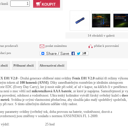
t kusů
KOUPIT
14 obrázků v galerii
taz prodavači
poslat známému
přidat k porovnání
ídací pes
 zboží
Příbuzné zboží
Alternativní zboží
X E01
V2.0
- Druhá generace oblíbené mini svítilny
Fenix E01 V2.0
nabízí tři režimy výkonu
lným tokem až
100 lumenů (ANSI)
. Díky zanedbatelným rozměrům je ideálním zástupcem
orie EDC (Every Day Carry), lze ji nosit stále při sobě, ať už v kapse, na klíčích či v peněžence.
lna není o moc větší než
mikrotužková AAA baterie
, ze které je napájena. Samozřejmostí je v
ta provedení, odolnost a vodotěsnost. Ultra tenký kolimátor vytváří široký světelný kužel s
dos
 metrů
. Svítilna je svými vlastnostmi předurčena, aby sloužila jako malý spolehlivý společník, 
dy při ruce. S tímto užitečným dárkem uděláte vždy radost.
ny parametry svítilny (světelný tok, doba provozu na baterie, vodotěsnost, dosvit a
uvzdornost) jsou změřeny v souladu s normou ANSI/NEMA FL 1-2009.
 výdrž:
25 hod