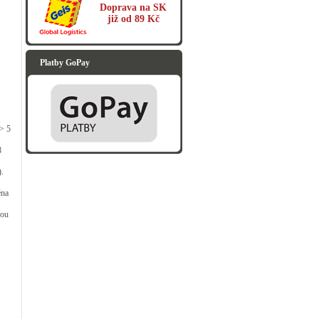
Doprava na SK
již od 89 Kč
Platby GoPay
> 5
8
.
éna
kou