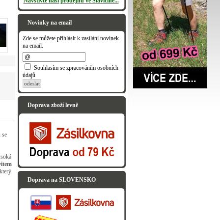
Navštivte naši prodejnu ve Slavičíně...
Novinky na email
Zde se můžete přihlásit k zasílání novinek
na email.
Souhlasím se zpracováním osobních
údajů
odeslat
Doprava zboží levně
 se
ysoká
vitem
který
Doprava na SLOVENSKO