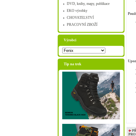
DVD, knihy, mapy, publikace
EKO výrobky
Použi
CHOVATELSTVÍ
PRACOVNÍ ZBOŽÍ
Výrobci
Upoz
Tip na trek
P
PRO