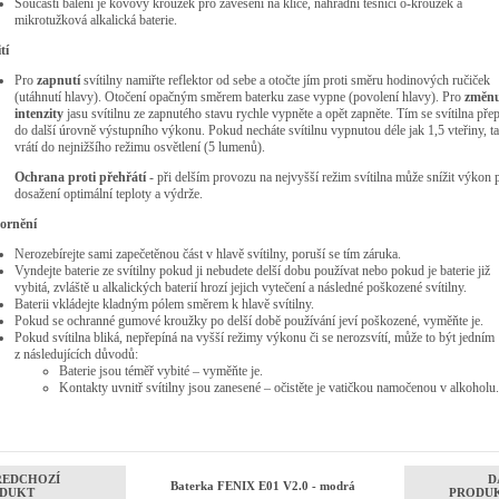
Součástí balení je kovový kroužek pro zavěšení na klíče, náhradní těsnící o-kroužek a
mikrotužková alkalická baterie.
tí
Pro
zapnutí
svítilny namiřte reflektor od sebe a otočte jím proti směru hodinových ručiček
(utáhnutí hlavy). Otočení opačným směrem baterku zase vypne (povolení hlavy). Pro
změn
intenzity
jasu svítilnu ze zapnutého stavu rychle vypněte a opět zapněte. Tím se svítilna pře
do další úrovně výstupního výkonu. Pokud necháte svítilnu vypnutou déle jak 1,5 vteřiny, ta
vrátí do nejnižšího režimu osvětlení (5 lumenů).
Ochrana proti přehřátí
- při delším provozu na nejvyšší režim svítilna může snížit výkon 
dosažení optimální teploty a výdrže.
ornění
Nerozebírejte sami zapečetěnou část v hlavě svítilny, poruší se tím záruka.
Vyndejte baterie ze svítilny pokud ji nebudete delší dobu používat nebo pokud je baterie již
vybitá, zvláště u alkalických baterií hrozí jejich vytečení a následné poškozené svítilny.
Baterii vkládejte kladným pólem směrem k hlavě svítilny.
Pokud se ochranné gumové kroužky po delší době používání jeví poškozené, vyměňte je.
Pokud svítilna bliká, nepřepíná na vyšší režimy výkonu či se nerozsvítí, může to být jedním
z následujících důvodů:
Baterie jsou téměř vybité – vyměňte je.
Kontakty uvnitř svítilny jsou zanesené – očistěte je vatičkou namočenou v alkoholu.
ŘEDCHOZÍ
D
Baterka FENIX E01 V2.0 - modrá
DUKT
PRODU