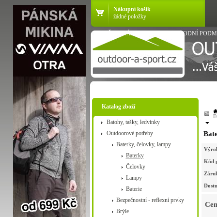
Nákupní košík
žádné položky
VŠE O NÁKUPU
OBCHODNÍ PODM
Katalog zboží
E
Batohy, tašky, ledvinky
Outdoorové potřeby
Bat
Baterky, čelovky, lampy
Výro
Baterky
Kód 
Čelovky
Záru
Lampy
Dostu
Baterie
Bezpečnostní - reflexní prvky
Cen
Brýle