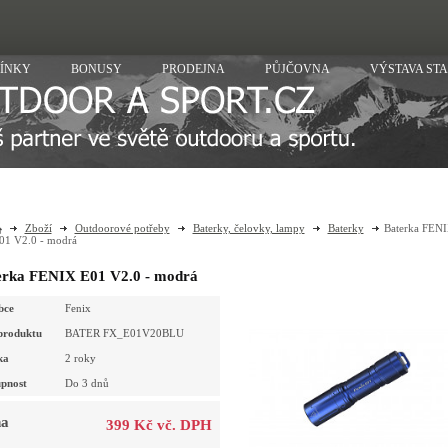
ÍNKY
BONUSY
PRODEJNA
PŮJČOVNA
VÝSTAVA ST
Zboží
Outdoorové potřeby
Baterky, čelovky, lampy
Baterky
Baterka FEN
01 V2.0 - modrá
erka FENIX E01 V2.0 - modrá
bce
Fenix
produktu
BATER FX_E01V20BLU
ka
2 roky
pnost
Do 3 dnů
a
399 Kč vč. DPH