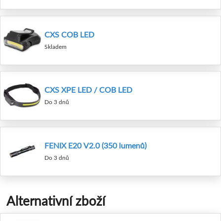
CXS COB LED
Skladem
CXS XPE LED / COB LED
Do 3 dnů
FENIX E20 V2.0 (350 lumenů)
Do 3 dnů
Alternativní zboží