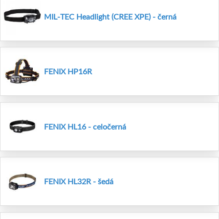
MIL-TEC Headlight (CREE XPE) - černá
FENIX HP16R
FENIX HL16 - celočerná
FENIX HL32R - šedá