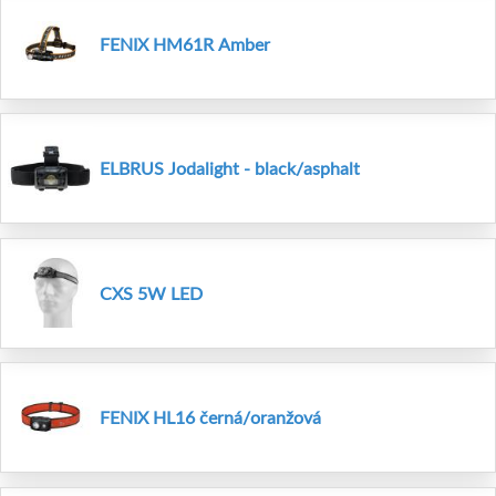
FENIX HM61R Amber
ELBRUS Jodalight - black/asphalt
CXS 5W LED
FENIX HL16 černá/oranžová