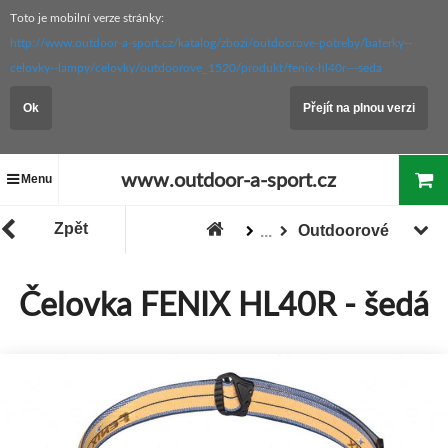
Toto je mobilní verze stránky:
http://www.outdoor-a-sport.cz/katalog/zbozi/outdoorove-potreby/baterky--
celovky--lampy/celovky/outdoorove_1520/produkt/fenix-hl40r---seda
Ok
Přejít na plnou verzi
www.outdoor-a-sport.cz
Menu
Zpět
Outdoorové
...
Baterky, čelovky, lampy
Čelovky
Čelovka FENIX HL40R - šedá
Zboží
Outdoorové potřeby