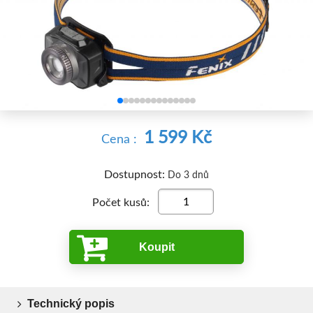


1 599 Kč
Cena :
Dostupnost:
Do 3 dnů
Počet kusů:
Koupit
Technický popis