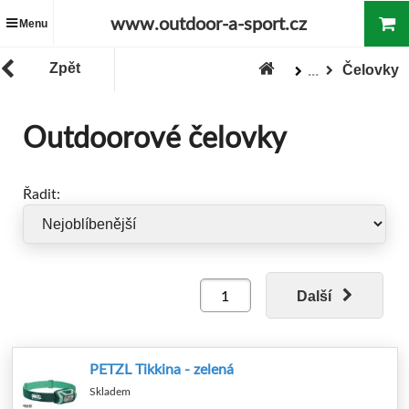
www.outdoor-a-sport.cz
Menu
Zpět
Čelovky
...
Baterky, čelovky, lampy
Outdoorové čelovky
Zboží
Outdoorové potřeby
Řadit:
Další
PETZL Tikkina - zelená
Skladem