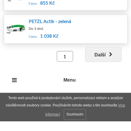
855 Kč
Cena :
PETZL Actik - zelená
Do 3 dnů
1 038 Kč
Cena :
Další
Menu
Tento web používá k poskytování služeb, personalizaci reklam a analýze
návštěvnosti soubory cookie. Používáním tohoto webu s tím souhlasíte.
Vice
informací
Souhlasím
Plná verze
Nahoru