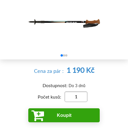


1 190 Kč
Cena
za pár
:
Dostupnost:
Do 3 dnů
Počet kusů:
Koupit