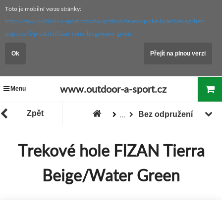
Toto je mobilní verze stránky:
http://www.outdoor-a-sport.cz/katalog/zbozi/teleskopicke-hole/treking/bez-
odpruzeni/produkt/fizan-tierra-beigewater-green
Ok
Přejít na plnou verzi
www.outdoor-a-sport.cz
Menu
Zpět
Bez odpružení
...
Zboží
Teleskopické hole
Treking
Trekové hole FIZAN Tierra
Beige/Water Green