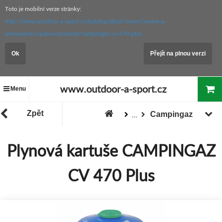
Toto je mobilní verze stránky:
http://www.outdoor-a-sport.cz/katalog/zbozi/vareni/varice-a-
prislusenstvi/palivo/produkt/campingaz-cv-470-plus
Ok
Přejít na plnou verzi
www.outdoor-a-sport.cz
Menu
Zpět
Campingaz
...
Výrobci
Plynová kartuše CAMPINGAZ
CV 470 Plus