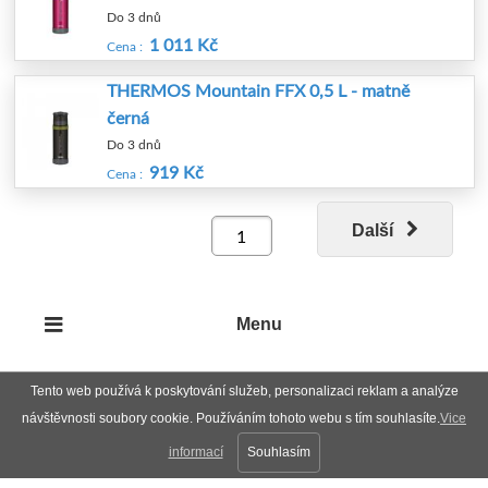
Do 3 dnů
1 011 Kč
Cena :
THERMOS Mountain FFX 0,5 L - matně
černá
Do 3 dnů
919 Kč
Cena :
Další
Menu
Tento web používá k poskytování služeb, personalizaci reklam a analýze
návštěvnosti soubory cookie. Používáním tohoto webu s tím souhlasíte.
Vice
informací
Souhlasím