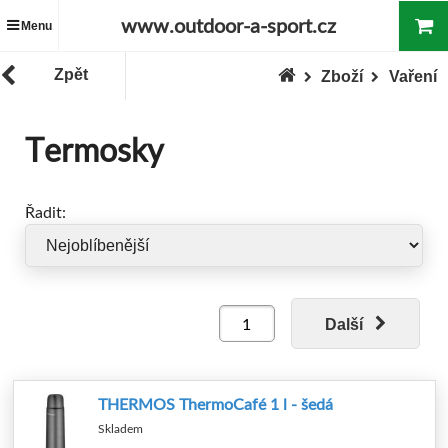
www.outdoor-a-sport.cz
Menu
Zpět
Zboží
Vaření
Termosky
Řadit:
Další
THERMOS ThermoCafé 1 l - šedá
Skladem