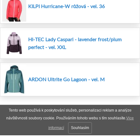
KILPI Hurricane-W růžová - vel. 36
HI-TEC Lady Caspari - lavender frost/plum
perfect - vel. XXL
ARDON Ultrite Go Lagoon - vel. M
Tento web používá k poskytování služeb, personalizaci reklam a analýze
návštěvnosti soubory cookie. Používáním tohoto webu s tím souhlasíte.
Vice
informací
Souhlasím