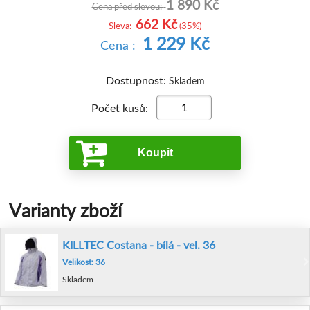
1 890 Kč
Cena před slevou:
662 Kč
Sleva:
(35%)
1 229 Kč
Cena :
Dostupnost:
Skladem
Počet kusů:
Koupit
Varianty zboží
KILLTEC Costana - bílá - vel. 36
Velikost: 36
Skladem