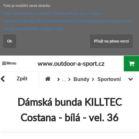
Toto je mobilní verze stránky:
http://www.outdoor-a-sport.cz/katalog/zbozi/-akce---slevy---
vyprodej-/obleceni_395/obleceni-damske/damske-bundy/damske-outdoorove-
bundy/produkt/killtec-costana---bila
Ok
Přejít na plnou verzi
www.outdoor-a-sport.cz
Menu
Zpět
Bundy
Sportovní
...
Oblečení
Dámské oblečení
Dámská bunda KILLTEC
Zboží
Costana - bílá - vel. 36