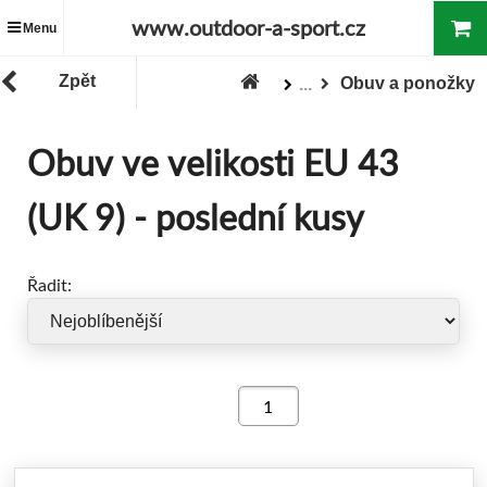
www.outdoor-a-sport.cz
Menu
Zpět
Obuv a ponožky
...
Zboží
"Poslední kus - super cena"
Obuv ve velikosti EU 43
(UK 9) - poslední kusy
Řadit: