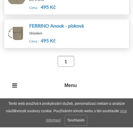
495 Kč
Cena :
FERRINO Anouk - písková
Skladem
495 Kč
Cena :
Menu
Tento web používá k poskytování služeb, personalizaci reklam a analýze
návštěvnosti soubory cookie. Používáním tohoto webu s tím souhlasíte.
Vice
informací
Souhlasím