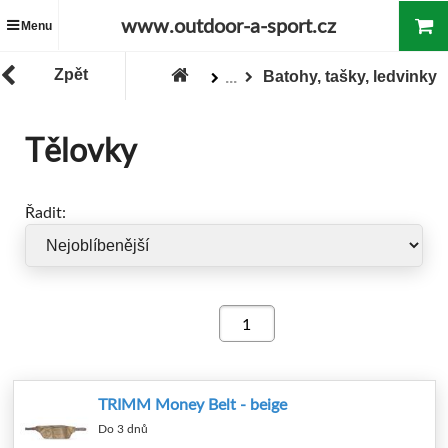
www.outdoor-a-sport.cz
Menu
Zpět
Batohy, tašky, ledvinky
...
Zboží
Tělovky
Řadit:
TRIMM Money Belt - beige
Do 3 dnů