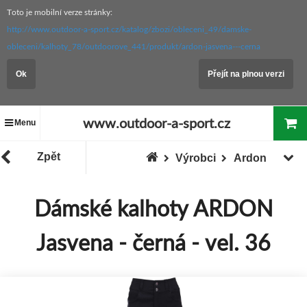
Toto je mobilní verze stránky:
http://www.outdoor-a-sport.cz/katalog/zbozi/obleceni_49/damske-
obleceni/kalhoty_78/outdoorove_441/produkt/ardon-jasvena---cerna
Ok
Přejít na plnou verzi
www.outdoor-a-sport.cz
Menu
Zpět
Výrobci
Ardon
Dámské kalhoty ARDON
Jasvena - černá - vel. 36