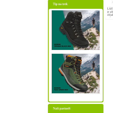
Tip na trek
LAST
je p
obsah
poly
které
Naši partneři