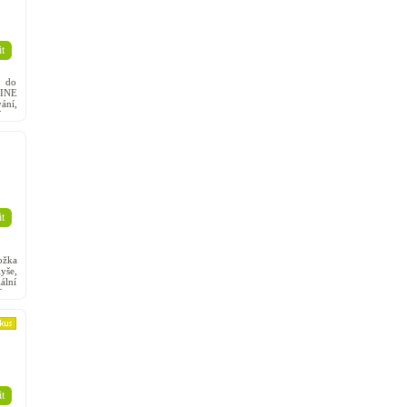
t
 do
PINE
ání,
ch a
t
ožka
yše,
ální
bra,
t