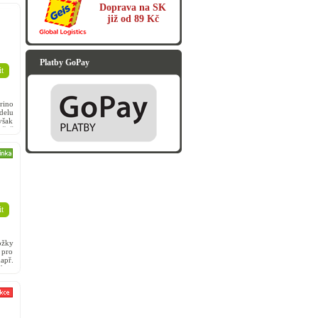
Doprava na SK
již od 89 Kč
Platby GoPay
t
rino
delu
však
ečně
t
ožky
 pro
apř.
í je