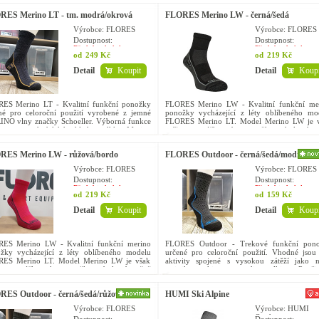
RES Merino LT - tm. modrá/okrová
FLORES Merino LW - černá/šedá
Výrobce: FLORES
Výrobce: FLORES
Dostupnost:
Dostupnost:
Předobjednávka
Předobjednávka
od
249 Kč
od
219 Kč
Detail
Koupit
Detail
Koupi
ES Merino LT - Kvalitní funkční ponožky
FLORES Merino LW - Kvalitní funkční me
né pro celoroční použití vyrobené z jemné
ponožky vycházející z léty oblíbeného mo
NO vlny značky Schoeller. Výborná funkce
FLORES Merino LT. Model Merino LW je 
hrana v podmínkách chladu a vlhka. Merino
snížen na výšku, aby ponožka nebyla zbyt
je vysoce...
vysoká pro užití v nízkých...
RES Merino LW - růžová/bordo
FLORES Outdoor - černá/šedá/modrá
Výrobce: FLORES
Výrobce: FLORES
Dostupnost:
Dostupnost:
Předobjednávka
Předobjednávka
od
219 Kč
od
159 Kč
Detail
Koupit
Detail
Koupi
ES Merino LW - Kvalitní funkční merino
FLORES Outdoor - Trekové funkční pon
žky vycházející z léty oblíbeného modelu
určené pro celoroční použití. Vhodné jsou
ES Merino LT. Model Merino LW je však
aktivity spojené s vysokou zátěží jako n
en na výšku, aby ponožka nebyla zbytečně
turistika, treking a nordic walking. Použit
á pro užití v nízkých...
možné i do pracovní...
ES Outdoor - černá/šedá/růžová
HUMI Ski Alpine
Výrobce: FLORES
Výrobce: HUMI
Outdoor