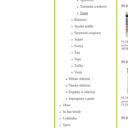
Sportovní
FLO
Turistické a trekové
Zimní
Rukavice
Spodní prádlo
Sportovní soupravy
Sukně
FLOR
urče
Svetry
MERI
a oc
Šaty
vlna 
Topy
FLO
Trička
Vesty
Dětské oblečení
Pánské oblečení
Doplňky k oblečení
FLOR
Impregnace a praní
pono
FLOR
Obuv
sníž
In-line brusle
vysok
FLOR
Cyklistika
Sport