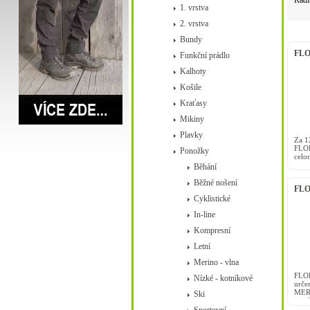
Řadi
1. vrstva
2. vrstva
Bundy
FLO
Funkční prádlo
Kalhoty
Košile
Kraťasy
Mikiny
Plavky
Za 1
FLOR
Ponožky
celo
jsou 
Běhání
např.
Běžné nošení
FLOR
Cyklistické
In-line
Kompresní
Letní
Merino - vlna
FLOR
Nízké - kotníkové
urče
MERI
Ski
a oc
vlna 