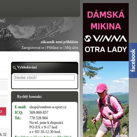
ANŮ
zákazník není přihlášen
Zaregistrovat se
|
Přihlásit se
|
Můj účet
Vyhledávání
Hledat
Rychlý kontakt
E-mail:
shop@outdoor-a-sport.cz
J
ICQ:
569-869-857
Tel.:
778 528 964
Na tel. jsme k dispozici
PO-PÁ v 9-17 hod
a v SO 10-12:30 hod.
ch 32