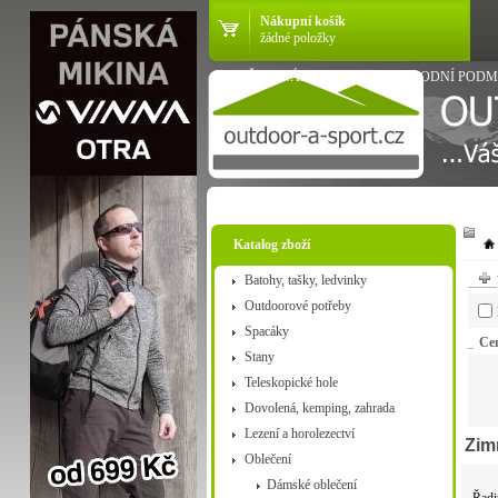
Nákupní košík
žádné položky
VŠE O NÁKUPU
OBCHODNÍ PODM
Katalog zboží
Batohy, tašky, ledvinky
Outdoorové potřeby
Spacáky
Ce
Stany
Teleskopické hole
Dovolená, kemping, zahrada
Lezení a horolezectví
Zim
Oblečení
Dámské oblečení