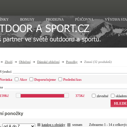
ÍNKY
BONUSY
PRODEJNA
PŮJČOVNA
VÝSTAVA ST
Zboží
Oblečení
Dámské oblečení
Ponožky
Zimní
(32 produktů)
Výrobci
Novinka
Akce
Doporučujeme
Poslední kus
na
159
Kč
375
Kč
zlevněné
skladem
HLEDE
ní ponožky
katalog s obrázky
seznam
Zobrazeno 1 - 14 z celkový