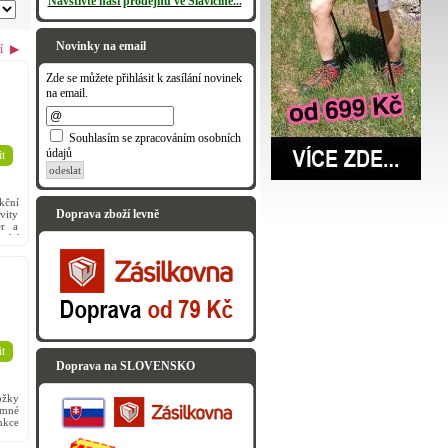
Navštivte naši prodejnu ve Slavičíně...
Novinky na email
í
▶
Zde se můžete přihlásit k zasílání novinek
na email.
Souhlasím se zpracováním osobních
údajů
t
odeslat
kční
Doprava zboží levně
vity
er a
jící
t
Doprava na SLOVENSKO
ožky
emné
nkce
rino