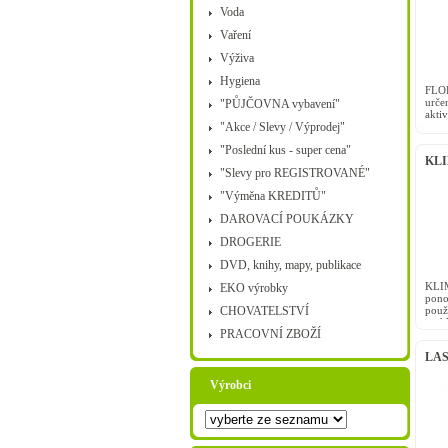
Voda
Vaření
Výživa
Hygiena
FLOR
urče
"PŮJČOVNA vybavení"
akti
"Akce / Slevy / Výprodej"
turi
možn
"Poslední kus - super cena"
KLI
"Slevy pro REGISTROVANÉ"
"Výměna KREDITŮ"
DAROVACÍ POUKÁZKY
DROGERIE
DVD, knihy, mapy, publikace
KLIM
EKO výrobky
pono
CHOVATELSTVÍ
použ
rych
PRACOVNÍ ZBOŽÍ
teplo
LAS
Výrobci