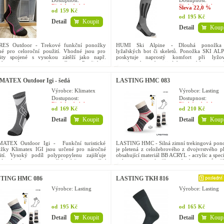
Dostupnost:
Dostupnost:
Předobjednávka
Předobjednávka
Sleva
22,0 %
od
159 Kč
od
195 Kč
Detail
Koupit
Detail
Koupi
ES Outdoor - Trekové funkční ponožky
HUMI Ski Alpine - Dlouhá ponožka
né pro celoroční použití. Vhodné jsou pro
lyžařských bot či skeletů. Ponožka SKI AL
vity spojené s vysokou zátěží jako např.
poskytuje naprostý komfort při lyžov
stika, treking a nordic walking. Použití je
snowboardu nebo jiných zimních sporte
é i do pracovní...
aktivitách. Jedná se o profesionální...
MATEX Outdoor Igi - šedá
LASTING HMC 083
Výrobce: Klimatex
Výrobce: Lasting
Dostupnost:
Dostupnost:
Předobjednávka
Předobjednávka
od
169 Kč
od
210 Kč
Detail
Koupit
Detail
Koupi
ATEX Outdoor Igi - Funkční turistické
LASTING HMC - Silná zimní trekingová pon
žky Klimatex IGI jsou určené pro náročné
je pletená z celožebrového z dvojvrstvého pl
ití. Vysoký podíl polypropylenu zajišťuje
obsahující materiál BB ACRYL - acrylic a speci
lý odvod potu a pomáhá udržet optimální
polypropylenové příze s obsahem iontů stří
tu nohy....
které...
TING HMC 086
LASTING TKH 816
Výrobce: Lasting
Výrobce: Lasting
od
195 Kč
od
165 Kč
Detail
Koupit
Detail
Koupi