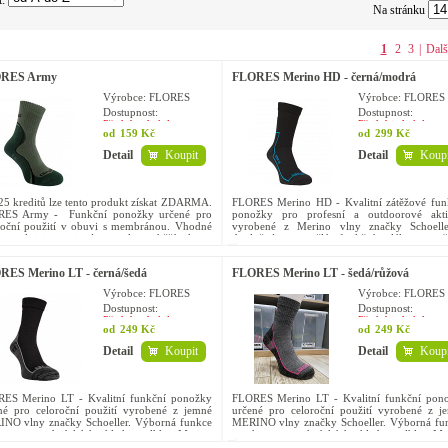
t:
Na stránku
1
2
3
|
Dalš
RES Army
FLORES Merino HD - černá/modrá
Výrobce: FLORES
Výrobce: FLORES
Dostupnost:
Dostupnost:
Předobjednávka
Předobjednávka
od
159 Kč
od
299 Kč
Detail
Koupit
Detail
Koupi
25 kreditů lze tento produkt získat ZDARMA.
FLORES Merino HD - Kvalitní zátěžové fun
ES Army - Funkční ponožky určené pro
ponožky pro profesní a outdoorové akti
roční použití v obuvi s membránou. Vhodné
vyrobené z Merino vlny značky Schoell
pro aktivity spojené s vysokou zátěží jako je
doplněné o umělá funkční vlákna zvyšu
...
funkčnost a mechanickou odolnost...
ES Merino LT - černá/šedá
FLORES Merino LT - šedá/růžová
Výrobce: FLORES
Výrobce: FLORES
Dostupnost:
Dostupnost:
Předobjednávka
Předobjednávka
od
249 Kč
od
249 Kč
Detail
Koupit
Detail
Koupi
ES Merino LT - Kvalitní funkční ponožky
FLORES Merino LT - Kvalitní funkční pon
né pro celoroční použití vyrobené z jemné
určené pro celoroční použití vyrobené z j
NO vlny značky Schoeller. Výborná funkce
MERINO vlny značky Schoeller. Výborná fu
hrana v podmínkách chladu a vlhka. Merino
a ochrana v podmínkách chladu a vlhka. Me
je vysoce...
vlna je vysoce...