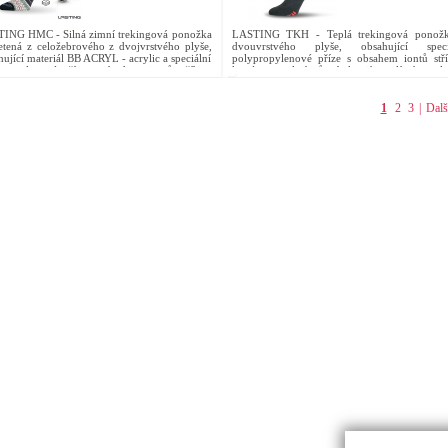
ING HMC - Silná zimní trekingová ponožka
LASTING TKH - Teplá trekingová ponož
letená z celožebrového z dvojvrstvého plyše,
dvouvrstvého plyše, obsahující speci
ující materiál BB ACRYL - acrylic a speciální
polypropylenové příze s obsahem iontů stří
propylenové příze s obsahem iontů stříbra,
které zpomalují růst bakterií a plísní, potla
...
nepříjemné pachy a...
1
2
3
|
Dalš