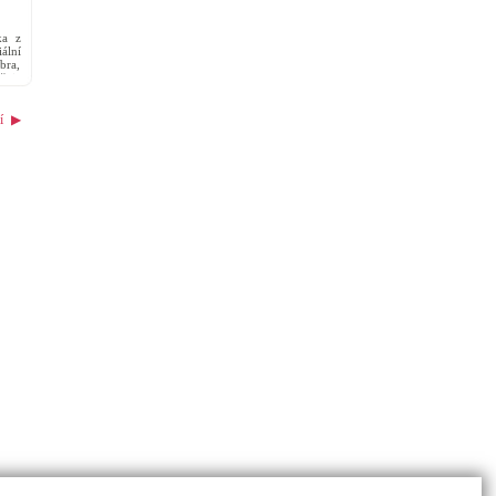
ka z
ální
bra,
čuje
í
▶