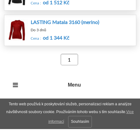
od 1 512 Kč
Cena :
LASTING Matala 3160 (merino)
Do 3 dnů
od 1 344 Kč
Cena :
Menu
Tento web používá k poskytování služeb, personalizaci reklam a analýze
návštěvnosti soubory cookie. Používáním tohoto webu s tím souhlasíte.
Vice
informací
Souhlasím
Plná verze
Nahoru