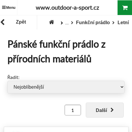
www.outdoor-a-sport.cz
Menu
Zpět
Funkční prádlo
Letní
...
Zboží
Oblečení
Pánské oblečení
Pánské funkční prádlo z
přírodních materiálů
Řadit:
Další