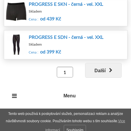
PROGRESS E SKN - černá - vel. XXL
Skladem
od 439 Kč
Cena :
PROGRESS E SDN - černá - vel. XXL
Skladem
od 399 Kč
Cena :
Další
Menu
Tento web používá k poskytování služeb, personalizaci reklam a analýze
návštěvnosti soubory cookie. Používáním tohoto webu s tím souhlasíte.
Vice
informací
Souhlasím