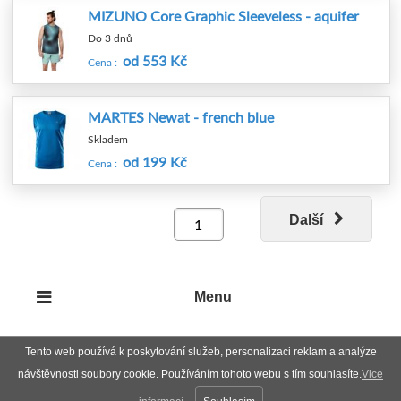
MIZUNO Core Graphic Sleeveless - aquifer
Do 3 dnů
od 553 Kč
Cena :
MARTES Newat - french blue
Skladem
od 199 Kč
Cena :
Další
Menu
Tento web používá k poskytování služeb, personalizaci reklam a analýze
návštěvnosti soubory cookie. Používáním tohoto webu s tím souhlasíte.
Vice