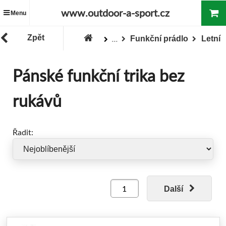
www.outdoor-a-sport.cz
Menu
Zpět
Funkční prádlo
Letní
...
Zboží
Oblečení
Pánské oblečení
Pánské funkční trika bez
rukávů
Řadit:
Další