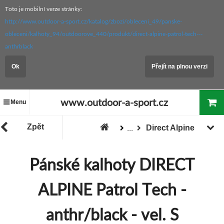
Toto je mobilní verze stránky:
http://www.outdoor-a-sport.cz/katalog/zbozi/obleceni_49/panske-
obleceni/kalhoty_94/outdoorove_440/produkt/direct-alpine-patrol-tech---
anthrblack
Ok
Přejít na plnou verzi
www.outdoor-a-sport.cz
Menu
Zpět
Direct Alpine
...
Výrobci
Pánské kalhoty DIRECT
ALPINE Patrol Tech -
anthr/black - vel. S