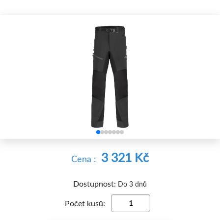


3 321 Kč
Cena :
Dostupnost:
Do 3 dnů
Počet kusů: