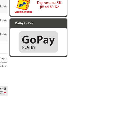
Doprava na SK
3 dnů
již od 89 Kč
3 dnů
Platby GoPay
3 dnů
ující
onová
ití v
ALŠÍ
KT