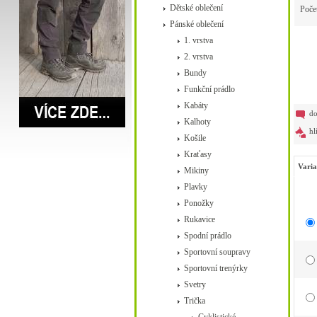
Dětské oblečení
Poče
Pánské oblečení
1. vrstva
2. vrstva
Bundy
Funkční prádlo
Kabáty
do
Kalhoty
hl
Košile
Kraťasy
Varia
Mikiny
Plavky
Ponožky
Rukavice
Spodní prádlo
Sportovní soupravy
Sportovní trenýrky
Svetry
Trička