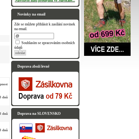
Navštivte naši prodejnu ve Slavičíně...
Novinky na email
Zde se můžete přihlásit k zasílání novinek
na email.
Souhlasím se zpracováním osobních
údajů
odeslat
Doprava zboží levně
pnost
3 dnů
Doprava na SLOVENSKO
3 dnů
3 dnů