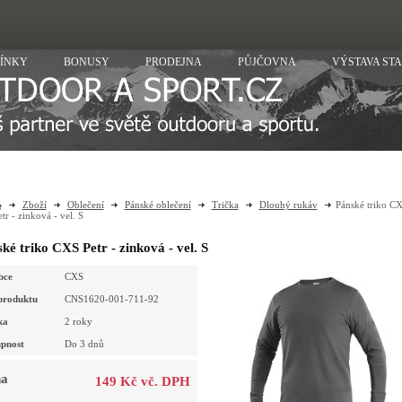
ÍNKY
BONUSY
PRODEJNA
PŮJČOVNA
VÝSTAVA ST
Zboží
Oblečení
Pánské oblečení
Trička
Dlouhý rukáv
Pánské triko C
etr - zinková - vel. S
ké triko CXS Petr - zinková - vel. S
bce
CXS
produktu
CNS1620-001-711-92
ka
2 roky
pnost
Do 3 dnů
a
149 Kč vč. DPH