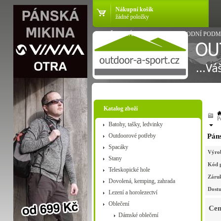
Nákupní košík
žádné položky
VŠE O NÁKUPU
OBCHODNÍ PODM
Katalog zboží
P
Batohy, tašky, ledvinky
Outdoorové potřeby
Páns
Spacáky
Výro
Stany
Kód 
Teleskopické hole
Záru
Dovolená, kemping, zahrada
Dostu
Lezení a horolezectví
Oblečení
Cen
Dámské oblečení