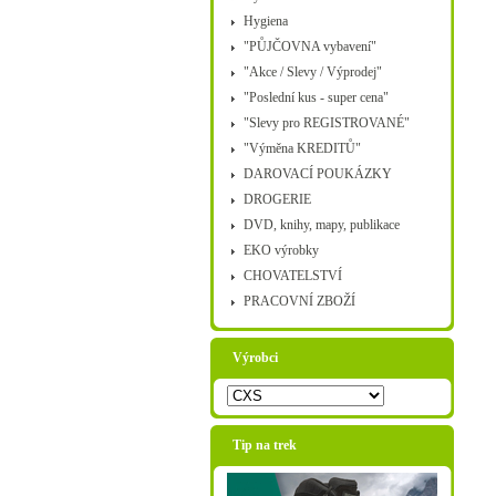
Hygiena
"PŮJČOVNA vybavení"
"Akce / Slevy / Výprodej"
"Poslední kus - super cena"
"Slevy pro REGISTROVANÉ"
"Výměna KREDITŮ"
DAROVACÍ POUKÁZKY
DROGERIE
DVD, knihy, mapy, publikace
EKO výrobky
CHOVATELSTVÍ
PRACOVNÍ ZBOŽÍ
Výrobci
Tip na trek