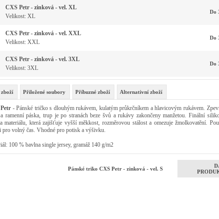
CXS Petr - zinková - vel. XL
Do 
Velikost: XL
CXS Petr - zinková - vel. XXL
Do 
Velikost: XXL
CXS Petr - zinková - vel. 3XL
Do 
Velikost: 3XL
 zboží
Přiložené soubory
Příbuzné zboží
Alternativní zboží
Petr
- Pánské tričko s dlouhým rukávem, kulatým průkrčníkem a hlavicovým rukávem. Zpevň
 a ramenní páska, trup je po stranách beze švů a rukávy zakončeny manžetou. Finální silik
a materiálu, která zajišťuje vyšší měkkost, rozměrovou stálost a omezuje žmolkovatění. Použ
 i pro volný čas. Vhodné pro potisk a výšivku.
iál: 100 % bavlna single jersey, gramáž 140 g/m2
D
Pánské triko CXS Petr - zinková - vel. S
PRODU