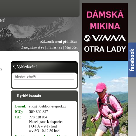
ANŮ
zákazník není přihlášen
Zaregistrovat se
|
Přihlásit se
|
Můj účet
Vyhledávání
XS
Hledat
Rychlý kontakt
E-mail:
shop@outdoor-a-sport.cz
ICQ:
569-869-857
Tel.:
778 528 964
Na tel. jsme k dispozici
PO-PÁ v 9-17 hod
a v SO 10-12:30 hod.