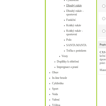
Cyklistické
Dlouhý rukáv
Dlouhý rukáv -
sportovní
Funkční
Krátký rukáv
Krátký rukáv -
sportovní
Polo
Popis
SANTA MANTA
Trička s potiskem
CXS 
krční
Vesty
úprav
Doplňky k oblečení
práci
Impregnace a praní
Mater
Obuv
In-line brusle
Cyklistika
Sport
Voda
Vaření
Výživa