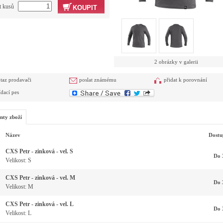
t kusů
KOUPIT
2 obrázky v galerii
taz prodavači
poslat známému
přidat k porovnání
ídací pes
nty zboží
Název
Dostu
CXS Petr - zinková - vel. S
Do 
Velikost: S
CXS Petr - zinková - vel. M
Do 
Velikost: M
CXS Petr - zinková - vel. L
Do 
Velikost: L