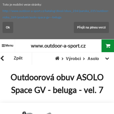
Toto je mobilní verze stránky:
http://www.outdoor-a-sport.cz/katalog/zbozi/obuv_234/panska_235/outdoor-
nizka_269/produkt/asolo-space-gv---beluga
Ok
Přejít na plnou verzi
www.outdoor-a-sport.cz
Menu
Zpět
Výrobci
Asolo
Outdoorová obuv ASOLO
Space GV - beluga - vel. 7