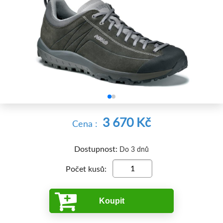


3 670 Kč
Cena :
Dostupnost:
Do 3 dnů
Počet kusů:
Koupit