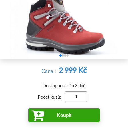


2 999 Kč
Cena :
Dostupnost:
Do 3 dnů
Počet kusů:
Koupit