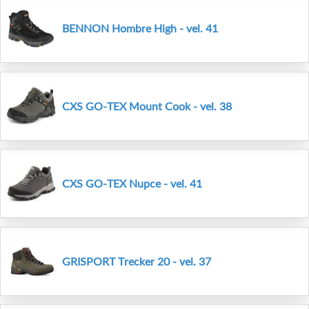
BENNON Hombre High - vel. 41
CXS GO-TEX Mount Cook - vel. 38
CXS GO-TEX Nupce - vel. 41
GRISPORT Trecker 20 - vel. 37