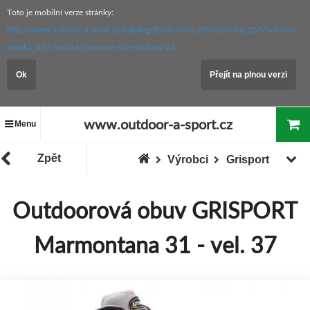
Toto je mobilní verze stránky:
http://www.outdoor-a-sport.cz/katalog/zbozi/obuv_234/damska_255/outdoor-
vysoka_257/produkt/grisport-marmontana-31
Ok
Přejít na plnou verzi
www.outdoor-a-sport.cz
Menu
Zpět
Výrobci
Grisport
Outdoorová obuv GRISPORT
Marmontana 31 - vel. 37