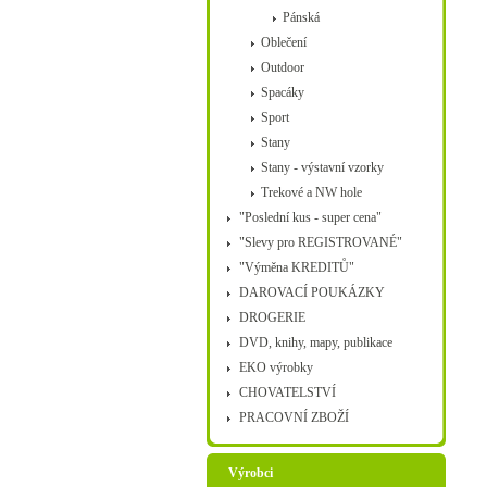
Pánská
Oblečení
Outdoor
Spacáky
Sport
Stany
Stany - výstavní vzorky
Trekové a NW hole
"Poslední kus - super cena"
"Slevy pro REGISTROVANÉ"
"Výměna KREDITŮ"
DAROVACÍ POUKÁZKY
DROGERIE
DVD, knihy, mapy, publikace
EKO výrobky
CHOVATELSTVÍ
PRACOVNÍ ZBOŽÍ
Výrobci