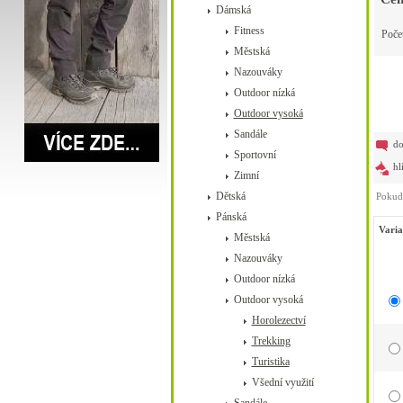
Dámská
Fitness
Poče
Městská
Nazouváky
Outdoor nízká
Outdoor vysoká
Sandále
do
Sportovní
hl
Zimní
Dětská
Pokud 
Pánská
Varia
Městská
Nazouváky
Outdoor nízká
Outdoor vysoká
Horolezectví
Trekking
Turistika
Všední využití