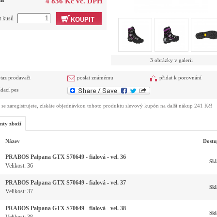
4 836 Kč vč. DPH
t kusů
KOUPIT
3 obrázky v galerii
taz prodavači
poslat známému
přidat k porovnání
ídací pes
se zaregistrujete, získáte objednávkou tohoto produktu slevový kupón na další nákup 241 Kč!
nty zboží
Název
Dostu
PRABOS Palpana GTX S70649 - fialová - vel. 36
Sk
Velikost: 36
PRABOS Palpana GTX S70649 - fialová - vel. 37
Sk
Velikost: 37
PRABOS Palpana GTX S70649 - fialová - vel. 38
Sk