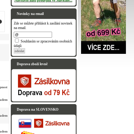
Navštivte naši prodejnu ve Slavičíně...
Novinky na email
Zde se můžete přihlásit k zasílání novinek
na email.
Souhlasím se zpracováním osobních
údajů
odeslat
Doprava zboží levně
pnost
ladem
Doprava na SLOVENSKO
ladem
ladem