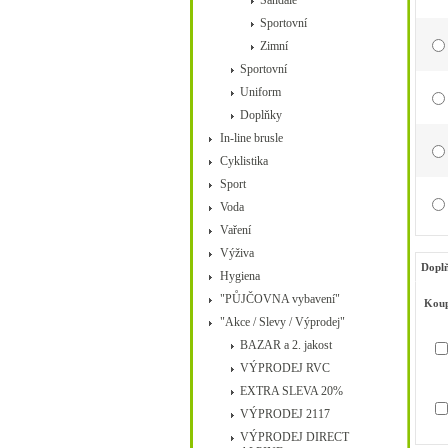
Sandále
Sportovní
Zimní
Sportovní
Uniform
Doplňky
In-line brusle
Cyklistika
Sport
Voda
Vaření
Výživa
Doplň
Hygiena
"PŮJČOVNA vybavení"
Koup
"Akce / Slevy / Výprodej"
BAZAR a 2. jakost
VÝPRODEJ RVC
EXTRA SLEVA 20%
VÝPRODEJ 2117
VÝPRODEJ DIRECT