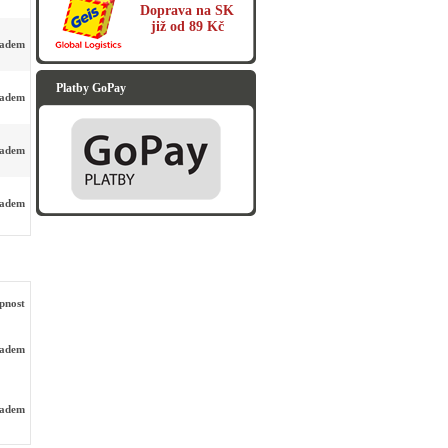
Doprava na SK
již od 89 Kč
ladem
Platby GoPay
ladem
ladem
ladem
pnost
ladem
ladem