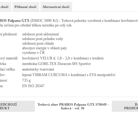
 zboží
Příbuzné zboží
Alternativní zboží
BOS Palpana GTX
(DMOC 5690 Kč) - Treková pohorka vyrobená z kombinace hovězinové
ilu určená pro středně těžkou turistiku po celý rok.
í přednosti:
odolnost proti uklouznutí
odolnost proti průniku vody
odolnosti proti chladu
absorpce energie v oblasti paty
vyrobeno v ČR
vý materiál:
hovězinový VELUR tl. 1,8 – 2,0 v kombinaci s textilem
ívka:
membrána GORE-TEX Duracom MS Sportive
ací stélka:
anatomicky tvarovaná
šev:
lepená VIBRAM CURCUMA v kombinaci s EVA mezipodešví
nost:
735 g
a:
EN ISO 20347
ŘEDCHOZÍ
Treková obuv PRABOS Palpana GTX S70649 -
D
DUKT
fialová - vel. 36
PRODU