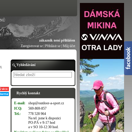
ANŮ
zákazník není přihlášen
Zaregistrovat se
|
Přihlásit se
|
Můj účet
Vyhledávání
TX
Hledat
Rychlý kontakt
E-mail:
shop@outdoor-a-sport.cz
ICQ:
569-869-857
Tel.:
778 528 964
Na tel. jsme k dispozici
PO-PÁ v 9-17 hod
a v SO 10-12:30 hod.