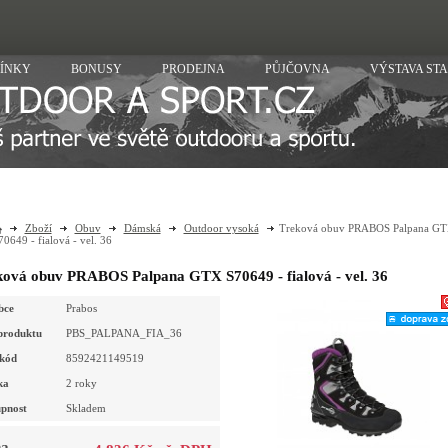
ÍNKY
BONUSY
PRODEJNA
PŮJČOVNA
VÝSTAVA ST
Zboží
Obuv
Dámská
Outdoor vysoká
Treková obuv PRABOS Palpana G
70649 - fialová - vel. 36
ková obuv PRABOS Palpana GTX S70649 - fialová - vel. 36
bce
Prabos
produktu
PBS_PALPANA_FIA_36
kód
8592421149519
ka
2 roky
pnost
Skladem
a