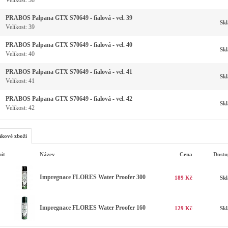
Velikost: 38
PRABOS Palpana GTX S70649 - fialová - vel. 39
Sk
Velikost: 39
PRABOS Palpana GTX S70649 - fialová - vel. 40
Sk
Velikost: 40
PRABOS Palpana GTX S70649 - fialová - vel. 41
Sk
Velikost: 41
PRABOS Palpana GTX S70649 - fialová - vel. 42
Sk
Velikost: 42
kové zboží
it
Název
Cena
Dostu
Impregnace FLORES Water Proofer 300
189 Kč
Sk
Impregnace FLORES Water Proofer 160
129 Kč
Sk