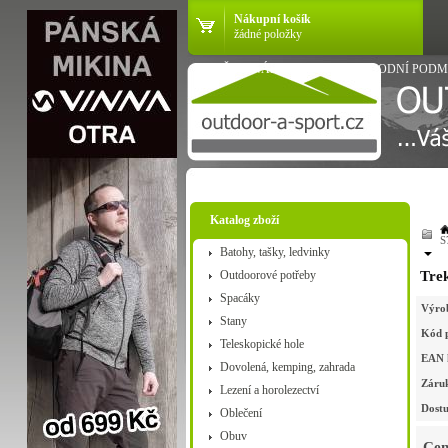
Nákupní košík
žádné položky
VŠE O NÁKUPU
OBCHODNÍ PODM
Katalog zboží
S
Batohy, tašky, ledvinky
Outdoorové potřeby
Tre
Spacáky
Výro
Stany
Kód 
Teleskopické hole
EAN 
Dovolená, kemping, zahrada
Záru
Lezení a horolezectví
Dostu
Oblečení
Obuv
Cen