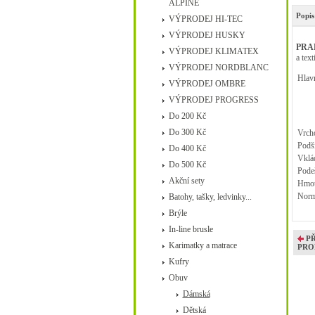
ALPINE
Popis
VÝPRODEJ HI-TEC
VÝPRODEJ HUSKY
PRA
VÝPRODEJ KLIMATEX
a text
VÝPRODEJ NORDBLANC
Hlavn
VÝPRODEJ OMBRE
VÝPRODEJ PROGRESS
Do 200 Kč
Do 300 Kč
Vrcho
Podš
Do 400 Kč
Vklád
Do 500 Kč
Pode
Akční sety
Hmot
Norm
Batohy, tašky, ledvinky...
Brýle
In-line brusle
P
Karimatky a matrace
PRO
Kufry
Obuv
Dámská
Dětská