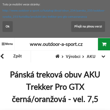
Toto je mobilní verze stránky:
http://www.outdoor-a-sport.cz/katalog/zbozi/obuv_234/panska_235/outdoor-
vysoka_253/turistika/produkt/aku-trekker-pro-gtx-cernaoranzova
Ok
Přejít na plnou verzi
www.outdoor-a-sport.cz
Menu
Zpět
Výrobci
AKU
Pánská treková obuv AKU
Trekker Pro GTX
černá/oranžová - vel. 7,5