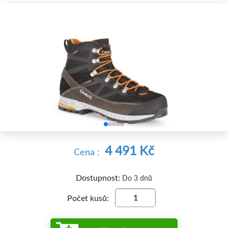


4 491 Kč
Cena :
Dostupnost:
Do 3 dnů
Počet kusů: