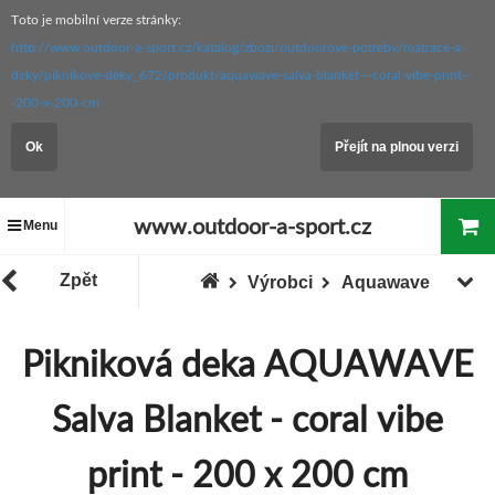
Toto je mobilní verze stránky:
http://www.outdoor-a-sport.cz/katalog/zbozi/outdoorove-potreby/matrace-a-
deky/piknikove-deky_672/produkt/aquawave-salva-blanket---coral-vibe-print--
-200-x-200-cm
Ok
Přejít na plnou verzi
www.outdoor-a-sport.cz
Menu
Zpět
Výrobci
Aquawave
Pikniková deka AQUAWAVE
Salva Blanket - coral vibe
print - 200 x 200 cm