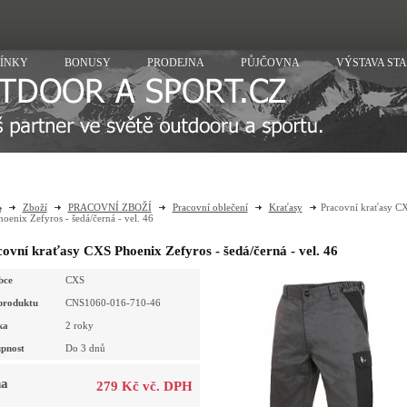
ÍNKY
BONUSY
PRODEJNA
PŮJČOVNA
VÝSTAVA ST
Zboží
PRACOVNÍ ZBOŽÍ
Pracovní oblečení
Kraťasy
Pracovní kraťasy C
hoenix Zefyros - šedá/černá - vel. 46
ovní kraťasy CXS Phoenix Zefyros - šedá/černá - vel. 46
bce
CXS
produktu
CNS1060-016-710-46
ka
2 roky
pnost
Do 3 dnů
a
279 Kč vč. DPH