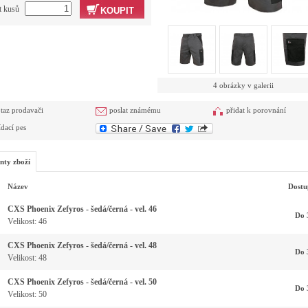
t kusů
KOUPIT
4 obrázky v galerii
taz prodavači
poslat známému
přidat k porovnání
ídací pes
nty zboží
Název
Dostu
CXS Phoenix Zefyros - šedá/černá - vel. 46
Do 
Velikost: 46
CXS Phoenix Zefyros - šedá/černá - vel. 48
Do 
Velikost: 48
CXS Phoenix Zefyros - šedá/černá - vel. 50
Do 
Velikost: 50