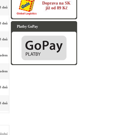
Doprava na SK
3 dnů
již od 89 Kč
3 dnů
Platby GoPay
3 dnů
ladem
ladem
3 dnů
3 dnů
řední