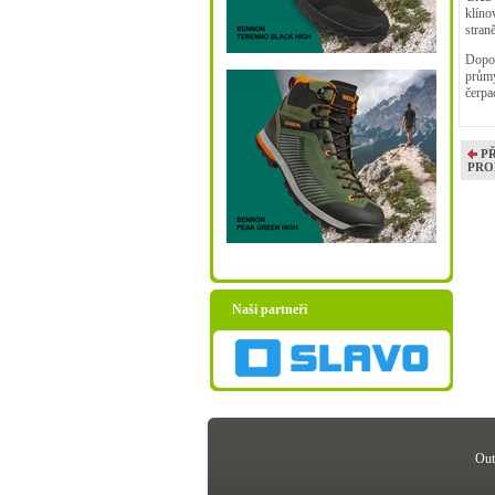
klíno
straně
Dopor
průmy
čerpa
P
PRO
Naši partneři
Out