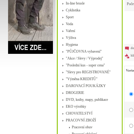
In-line brusle
Poče
Cyklistika
Sport
Voda
Vaření
Výživa
Hygiena
do
"PŮJČOVNA vybavení"
hl
"Akce / Slevy / Výprodej"
"Poslední kus - super cena"
Varia
"Slevy pro REGISTROVANÉ"
"Výměna KREDITŮ"
DAROVACÍ POUKÁZKY
DROGERIE
DVD, knihy, mapy, publikace
EKO výrobky
CHOVATELSTVÍ
PRACOVNÍ ZBOŽÍ
Pracovní obuv