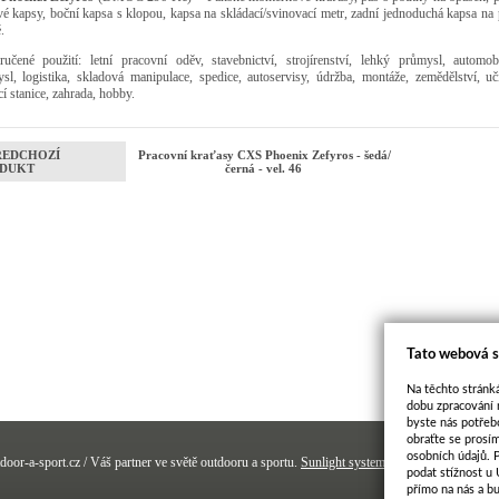
vé kapsy, boční kapsa s klopou, kapsa na skládací/svinovací metr, zadní jednoduchá kapsa na 
.
učené použití: letní pracovní oděv, stavebnictví, strojírenství, lehký průmysl, automob
sl, logistika, skladová manipulace, spedice, autoservisy, údržba, montáže, zemědělství, učil
cí stanice, zahrada, hobby.
ŘEDCHOZÍ
Pracovní kraťasy CXS Phoenix Zefyros - šedá/
DUKT
černá - vel. 46
Tato webová s
Na těchto stránká
dobu zpracování 
byste nás potřeb
obraťte se prosí
osobních údajů. 
door-a-sport.cz / Váš partner ve světě outdooru a sportu.
Sunlight systems
-
e-shop
Sun-shop 
podat stížnost u
přímo na nás a b