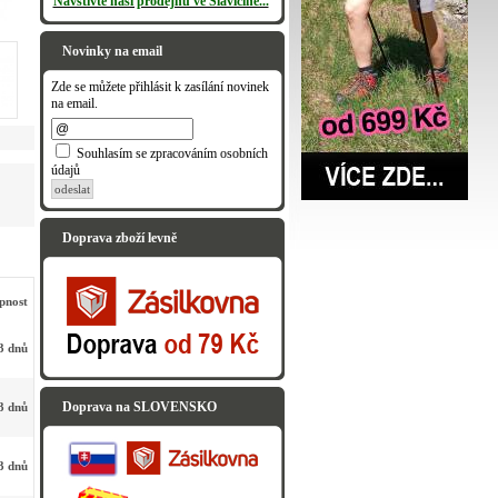
Navštivte naši prodejnu ve Slavičíně...
Novinky na email
Zde se můžete přihlásit k zasílání novinek
na email.
Souhlasím se zpracováním osobních
údajů
odeslat
Doprava zboží levně
pnost
3 dnů
Doprava na SLOVENSKO
3 dnů
3 dnů