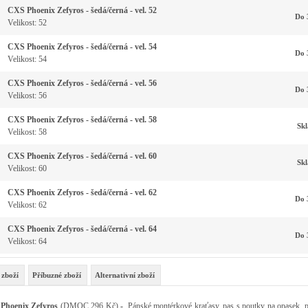
CXS Phoenix Zefyros - šedá/černá - vel. 52
Do 
Velikost: 52
CXS Phoenix Zefyros - šedá/černá - vel. 54
Do 
Velikost: 54
CXS Phoenix Zefyros - šedá/černá - vel. 56
Do 
Velikost: 56
CXS Phoenix Zefyros - šedá/černá - vel. 58
Sk
Velikost: 58
CXS Phoenix Zefyros - šedá/černá - vel. 60
Sk
Velikost: 60
CXS Phoenix Zefyros - šedá/černá - vel. 62
Do 
Velikost: 62
CXS Phoenix Zefyros - šedá/černá - vel. 64
Do 
Velikost: 64
 zboží
Příbuzné zboží
Alternativní zboží
Phoenix Zefyros
(DMOC 296 Kč)
-
Pánské montérkové kraťasy, pas s poutky na opasek, p