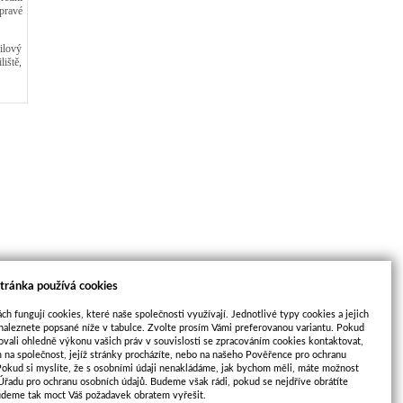
pravé
ilový
iště,
tránka používá cookies
ch fungují cookies, které naše společnosti využívají. Jednotlivé typy cookies a jejich
naleznete popsané níže v tabulce. Zvolte prosím Vámi preferovanou variantu. Pokud
ovali ohledně výkonu vašich práv v souvislosti se zpracováním cookies kontaktovat,
m na společnost, jejíž stránky procházíte, nebo na našeho Pověřence pro ochranu
Pokud si myslíte, že s osobními údaji nenakládáme, jak bychom měli, máte možnost
2.12
 Úřadu pro ochranu osobních údajů. Budeme však rádi, pokud se nejdříve obrátíte
udeme tak moct Váš požadavek obratem vyřešit.