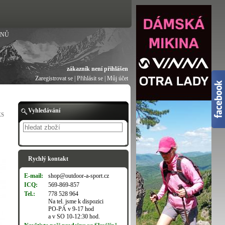
ANŮ
zákazník není přihlášen
Zaregistrovat se
|
Přihlásit se
|
Můj účet
Vyhledávání
XS
Hledat
Rychlý kontakt
E-mail:
shop@outdoor-a-sport.cz
ICQ:
569-869-857
Tel.:
778 528 964
Na tel. jsme k dispozici
PO-PÁ v 9-17 hod
a v SO 10-12:30 hod.