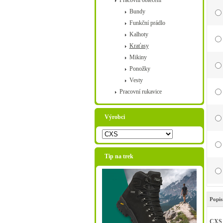
Pracovní oblečení
Bundy
Funkční prádlo
Kalhoty
Kraťasy
Mikiny
Ponožky
Vesty
Pracovní rukavice
Výrobci
Tip na trek
Popis
CXS 