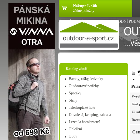
Nákupní košík
žádné položky
VŠE O NÁKUPU
OBCHODNÍ PODM
Katalog zboží
P
Batohy, tašky, ledvinky
Outdoorové potřeby
Prac
Spacáky
Výro
Stany
Kód 
Teleskopické hole
Záru
Dovolená, kemping, zahrada
Dostu
Lezení a horolezectví
Oblečení
Cen
Obuv