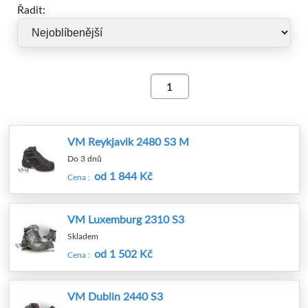
Řadit:
nárazu energií nejméně 200 J a proti stlačení tlakem
nejméně 15 kN.
Bezpečnostní obuv ČSN EN ISO 20345 S3 splňuje
základní požadavky a dodatečné požadavky jako
uzavřená pata, antistatika, absorpce energie v patní
části, průnik a absorpce vody, odolnost proti
propíchnutí, podešev s dezénem.
VM Reykjavik 2480 S3 M
Do 3 dnů
od 1 844 Kč
Cena :
VM Luxemburg 2310 S3
Skladem
od 1 502 Kč
Cena :
VM Dublin 2440 S3