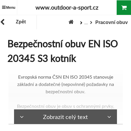
www.outdoor-a-sport.cz
Menu
Zpět
Pracovní obuv
...
Zboží
PRACOVNÍ ZBOŽÍ
Bezpečnostní obuv EN ISO
20345 S3 kotník
Evropská norma ČSN EN ISO 20345 stanovuje
základní a dodatečné (nepovinné) požadavky na
bezpečnostní obuv.
Bezpečnostní obuv je obuv s ochrannými prvky,
která chrání uživatele před zraněními, která by
Zobrazit celý text
mohla nastat při nehodách; je vybavena tužinkami
na ochranu prstů, konstruovanými k ochraně proti