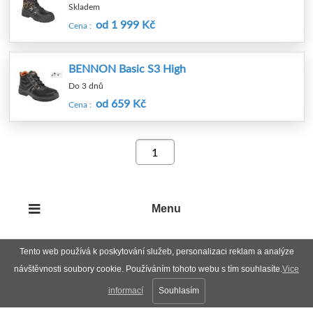
Skladem
od 1 999 Kč
Cena :
BENNON Basic S3 High
Do 3 dnů
od 659 Kč
Cena :
Menu
Tento web používá k poskytování služeb, personalizaci reklam a analýze
návštěvnosti soubory cookie. Používáním tohoto webu s tím souhlasíte.
Vice
informací
Souhlasím