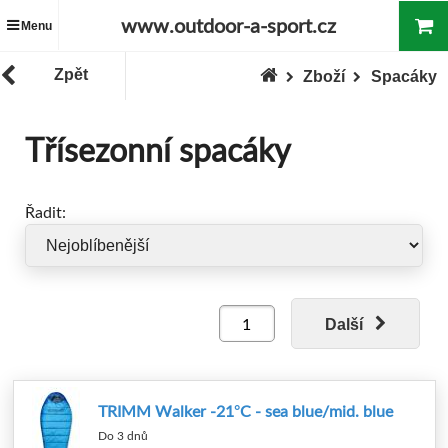
www.outdoor-a-sport.cz
Menu
Zpět
Zboží
Spacáky
Třísezonní spacáky
Řadit:
Další
TRIMM Walker -21°C - sea blue/mid. blue
Do 3 dnů