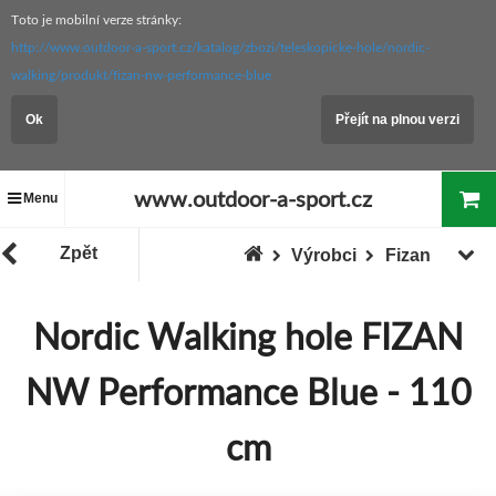
Toto je mobilní verze stránky:
http://www.outdoor-a-sport.cz/katalog/zbozi/teleskopicke-hole/nordic-
walking/produkt/fizan-nw-performance-blue
Ok
Přejít na plnou verzi
www.outdoor-a-sport.cz
Menu
Zpět
Výrobci
Fizan
Nordic Walking hole FIZAN
NW Performance Blue - 110
cm