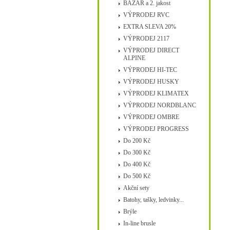
BAZAR a 2. jakost
VÝPRODEJ RVC
EXTRA SLEVA 20%
VÝPRODEJ 2117
VÝPRODEJ DIRECT
ALPINE
VÝPRODEJ HI-TEC
VÝPRODEJ HUSKY
VÝPRODEJ KLIMATEX
VÝPRODEJ NORDBLANC
VÝPRODEJ OMBRE
VÝPRODEJ PROGRESS
Do 200 Kč
Do 300 Kč
Do 400 Kč
Do 500 Kč
Akční sety
Batohy, tašky, ledvinky...
Brýle
In-line brusle