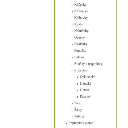
Klíčenky
Klobouky
Kšiltovky
Kukly
Nákrčníky
Opasky
Pláštěnky
Ponožky
Potítka
Roušky a respirátory
Rukavice
Cyklistické
Dámské
Dětské
Pánské
Šály
Šátky
Tubusy
Impregnace a praní