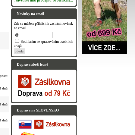
Navštivte naši prodejnu ve Slavičíně...
Novinky na email
Zde se můžete přihlásit k zasílání novinek
na email.
Souhlasím se zpracováním osobních
údajů
odeslat
Doprava zboží levně
pnost
3 dnů
3 dnů
Doprava na SLOVENSKO
3 dnů