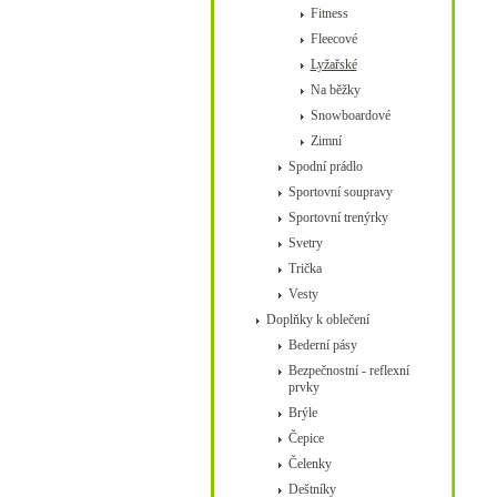
Fitness
Fleecové
Lyžařské
Na běžky
Snowboardové
Zimní
Spodní prádlo
Sportovní soupravy
Sportovní trenýrky
Svetry
Trička
Vesty
Doplňky k oblečení
Bederní pásy
Bezpečnostní - reflexní
prvky
Brýle
Čepice
Čelenky
Deštníky