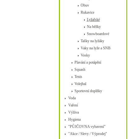
Obuv
Rukavice
Lyžařské
Na běžky
Snowboardové
Tašky na lyžáky
Vaky na lyže a SNB
Vosky
Plavání a potápění
Squash
Tenis
Volejbal
Sportovní doplňky
Voda
Vaření
Výživa
Hygiena
"PŮJČOVNA vybavení"
"Akce / Slevy / Výprodej"