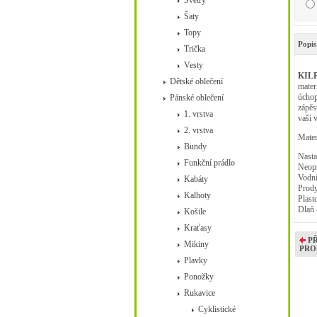
Svetry
Šaty
Topy
Popis
Trička
Vesty
KILP
Dětské oblečení
mater
úchop
Pánské oblečení
zápěs
1. vrstva
vaší 
2. vrstva
Mate
Bundy
Nasta
Funkční prádlo
Neop
Vodní
Kabáty
Prody
Kalhoty
Plast
Dlaň 
Košile
Kraťasy
P
Mikiny
PRO
Plavky
Ponožky
Rukavice
Cyklistické