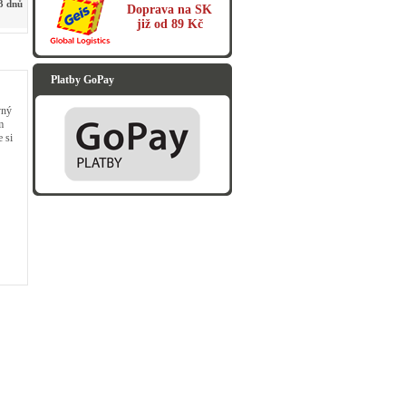
3 dnů
Doprava na SK
již od 89 Kč
Platby GoPay
vný
m
 si