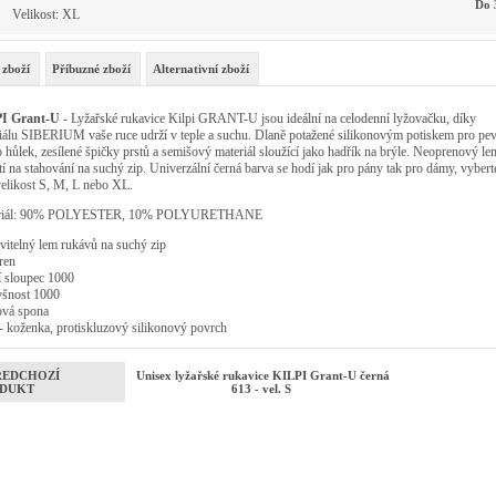
Do 
Velikost: XL
 zboží
Příbuzné zboží
Alternativní zboží
I Grant-U
- Lyžařské rukavice Kilpi GRANT-U jsou ideální na celodenní lyžovačku, díky
iálu SIBERIUM vaše ruce udrží v teple a suchu. Dlaně potažené silikonovým potiskem pro pe
 hůlek, zesílené špičky prstů a semišový materiál sloužící jako hadřík na brýle. Neoprenový le
tí na stahování na suchý zip. Univerzální černá barva se hodí jak pro pány tak pro dámy, vyberte
velikost S, M, L nebo XL.
riál: 90% POLYESTER, 10% POLYURETHANE
vitelný lem rukávů na suchý zip
ren
 sloupec 1000
šnost 1000
ová spona
- koženka, protiskluzový silikonový povrch
ŘEDCHOZÍ
Unisex lyžařské rukavice KILPI Grant-U černá
DUKT
613 - vel. S