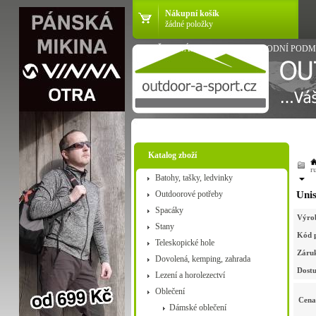
Nákupní košík
žádné položky
VŠE O NÁKUPU
OBCHODNÍ PODM
Katalog zboží
r
Batohy, tašky, ledvinky
Outdoorové potřeby
Unis
Spacáky
Výro
Stany
Kód 
Teleskopické hole
Záru
Dovolená, kemping, zahrada
Dostu
Lezení a horolezectví
Oblečení
Cena
Dámské oblečení