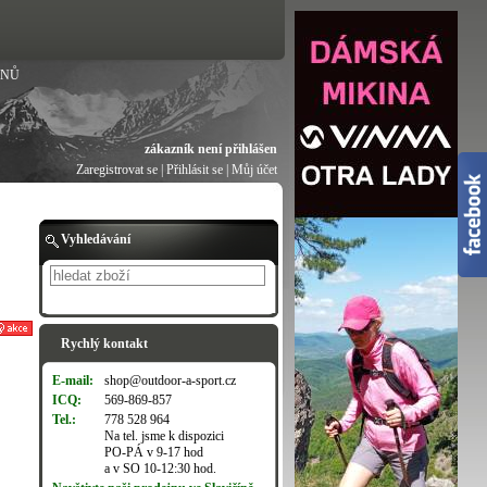
ANŮ
zákazník není přihlášen
Zaregistrovat se
|
Přihlásit se
|
Můj účet
Vyhledávání
Hledat
Rychlý kontakt
E-mail:
shop@outdoor-a-sport.cz
ICQ:
569-869-857
Tel.:
778 528 964
Na tel. jsme k dispozici
PO-PÁ v 9-17 hod
a v SO 10-12:30 hod.