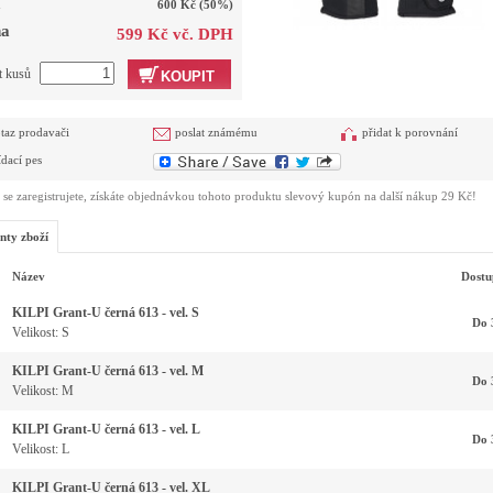
a
600 Kč
(50%)
a
599 Kč vč. DPH
t kusů
KOUPIT
taz prodavači
poslat známému
přidat k porovnání
ídací pes
se zaregistrujete, získáte objednávkou tohoto produktu slevový kupón na další nákup 29 Kč!
nty zboží
Název
Dostu
KILPI Grant-U černá 613 - vel. S
Do 
Velikost: S
KILPI Grant-U černá 613 - vel. M
Do 
Velikost: M
KILPI Grant-U černá 613 - vel. L
Do 
Velikost: L
KILPI Grant-U černá 613 - vel. XL