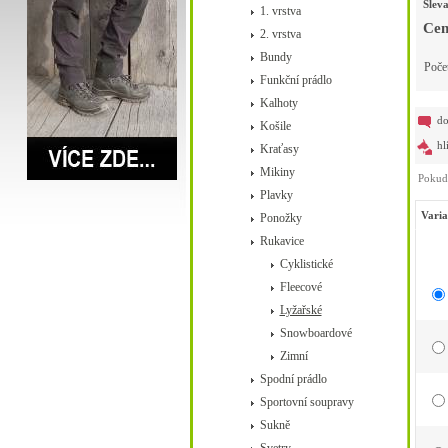
Slev
1. vrstva
Cen
2. vrstva
Bundy
Poče
Funkční prádlo
Kalhoty
do
Košile
hl
Kraťasy
Mikiny
Pokud 
Plavky
Varia
Ponožky
Rukavice
Cyklistické
Fleecové
Lyžařské
Snowboardové
Zimní
Spodní prádlo
Sportovní soupravy
Sukně