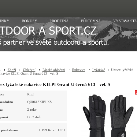
ÍNKY
BONUSY
PRODEJNA
PŮJČOVNA
VÝSTAVA ST
Zboží
Oblečení
Pánské oblečení
Rukavice
Lyžařské
Unisex lyžařské
ukavice KILPI Grant-U černá 613 - vel. S
ex lyžařské rukavice KILPI Grant-U černá 613 - vel. S
bce
Kilpi
produktu
QU0613KIBLKS
ka
2 roky
pnost
Do 3 dnů
 před slevou
1 199 Kč vč. DPH