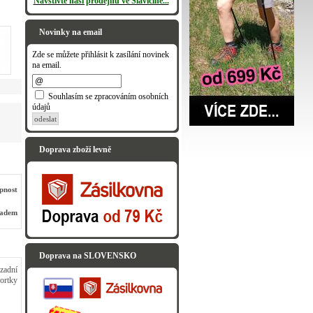
Navštivte naši prodejnu ve Slavičíně...
Novinky na email
Zde se můžete přihlásit k zasílání novinek
na email.
Souhlasím se zpracováním osobních
údajů
odeslat
Doprava zboží levně
pnost
ladem
Doprava na SLOVENSKO
zadní
ortky