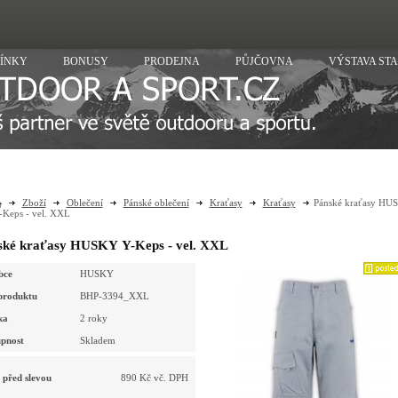
ÍNKY
BONUSY
PRODEJNA
PŮJČOVNA
VÝSTAVA ST
Zboží
Oblečení
Pánské oblečení
Kraťasy
Kraťasy
Pánské kraťasy HU
-Keps - vel. XXL
ské kraťasy HUSKY Y-Keps - vel. XXL
bce
HUSKY
produktu
BHP-3394_XXL
ka
2 roky
pnost
Skladem
 před slevou
890 Kč vč. DPH