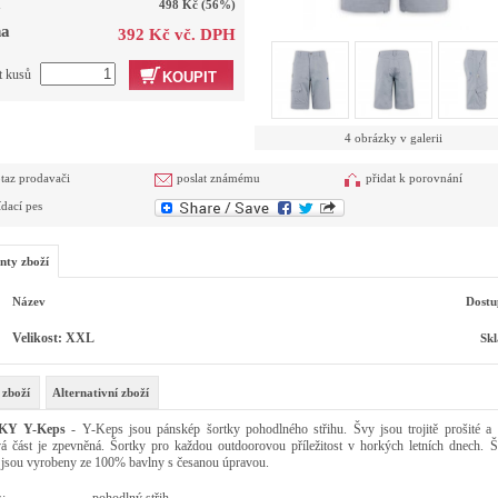
a
498 Kč
(56%)
a
392 Kč vč. DPH
t kusů
KOUPIT
4 obrázky v galerii
taz prodavači
poslat známému
přidat k porovnání
ídací pes
nty zboží
Název
Dostu
Velikost: XXL
Sk
 zboží
Alternativní zboží
KY Y-Keps
- Y-Keps jsou pánskép šortky pohodlného střihu. Švy jsou trojitě prošité a 
á část je zpevněná. Šortky pro každou outdoorovou příležitost v horkých letních dnech. Š
jsou vyrobeny ze 100% bavlny s česanou úpravou.