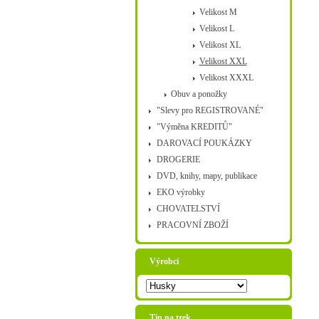
Velikost M
Velikost L
Velikost XL
Velikost XXL
Velikost XXXL
Obuv a ponožky
"Slevy pro REGISTROVANÉ"
"Výměna KREDITŮ"
DAROVACÍ POUKÁZKY
DROGERIE
DVD, knihy, mapy, publikace
EKO výrobky
CHOVATELSTVÍ
PRACOVNÍ ZBOŽÍ
Výrobci
Tip na trek