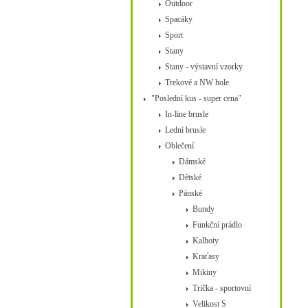
Outdoor
Spacáky
Sport
Stany
Stany - výstavní vzorky
Trekové a NW hole
"Poslední kus - super cena"
In-line brusle
Lední brusle
Oblečení
Dámské
Dětské
Pánské
Bundy
Funkční prádlo
Kalhoty
Kraťasy
Mikiny
Trička - sportovní
Velikost S