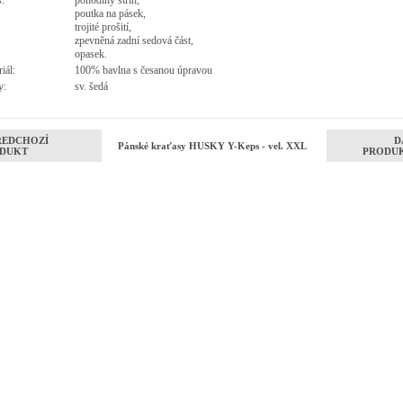
:
pohodlný střih,
poutka na pásek,
trojité prošití,
zpevněná zadní sedová část,
opasek.
iál:
100% bavlna s česanou úpravou
y:
sv. šedá
ŘEDCHOZÍ
D
Pánské kraťasy HUSKY Y-Keps - vel. XXL
DUKT
PRODU