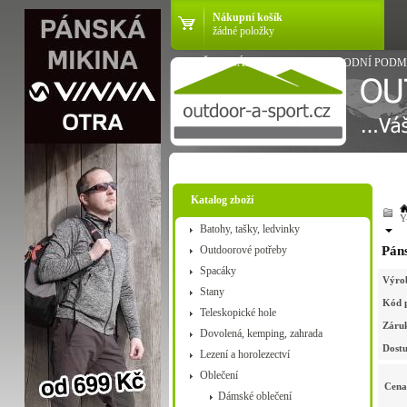
Nákupní košík
žádné položky
VŠE O NÁKUPU
OBCHODNÍ PODM
Katalog zboží
Y
Batohy, tašky, ledvinky
Outdoorové potřeby
Pán
Spacáky
Výro
Stany
Kód 
Teleskopické hole
Záru
Dovolená, kemping, zahrada
Dostu
Lezení a horolezectví
Oblečení
Cena
Dámské oblečení