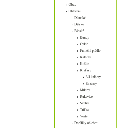
Obuv
Oblečení
Dámské
Dětské
Pánské
Bundy
Cyklo
Funkční prádlo
Kalhoty
Košile
Kraťasy
3/4 kalhoty
Kraťasy
Mikiny
Rukavice
Svetry
Trička
Vesty
Doplňky oblečení