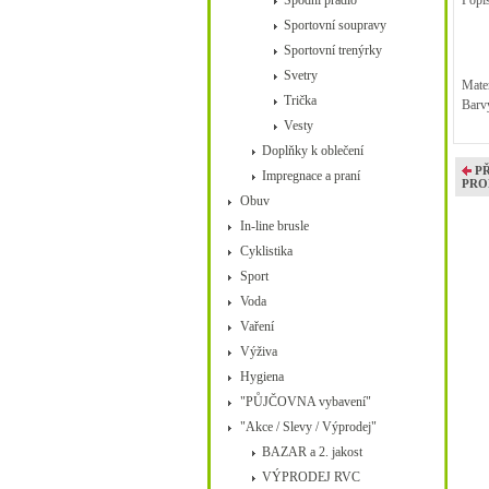
Spodní prádlo
Popis
Sportovní soupravy
Sportovní trenýrky
Svetry
Mater
Trička
Barv
Vesty
Doplňky k oblečení
P
Impregnace a praní
PRO
Obuv
In-line brusle
Cyklistika
Sport
Voda
Vaření
Výživa
Hygiena
"PŮJČOVNA vybavení"
"Akce / Slevy / Výprodej"
BAZAR a 2. jakost
VÝPRODEJ RVC