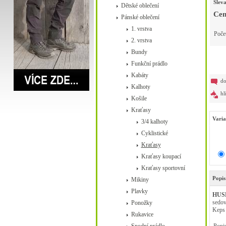
Slev
Dětské oblečení
Cen
Pánské oblečení
1. vrstva
Poče
2. vrstva
Bundy
Funkční prádlo
Kabáty
do
Kalhoty
hl
Košile
Kraťasy
Varia
3/4 kalhoty
Cyklistické
Kraťasy
Kraťasy koupací
Kraťasy sportovní
Popis
Mikiny
Plavky
HUS
sedov
Ponožky
Keps 
Rukavice