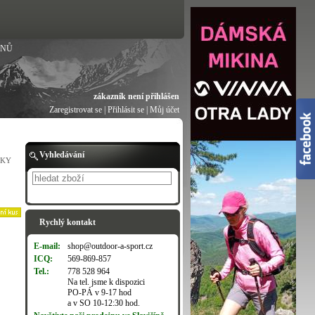
ANŮ
zákazník není přihlášen
Zaregistrovat se
|
Přihlásit se
|
Můj účet
Vyhledávání
SKY
Hledat
Rychlý kontakt
E-mail:
shop@outdoor-a-sport.cz
ICQ:
569-869-857
Tel.:
778 528 964
Na tel. jsme k dispozici
PO-PÁ v 9-17 hod
a v SO 10-12:30 hod.