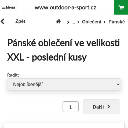
www.outdoor-a-sport.cz
Menu
Zpět
Oblečení
Pánské
...
Zboží
"Poslední kus - super cena"
Pánské oblečení ve velikosti
XXL - poslední kusy
Řadit:
Další