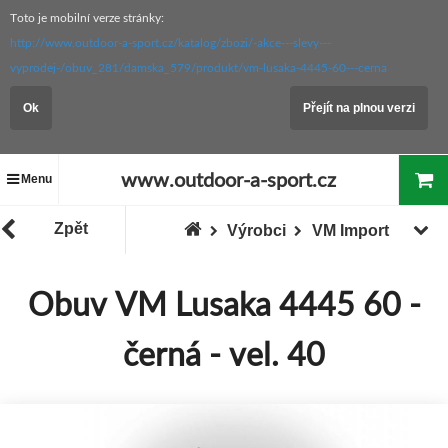
Toto je mobilní verze stránky:
http://www.outdoor-a-sport.cz/katalog/zbozi/-akce---slevy---
vyprodej-/obuv_281/damska_579/produkt/vm-lusaka-4445-60---cerna
Ok
Přejít na plnou verzi
www.outdoor-a-sport.cz
Menu
Zpět
Výrobci
VM Import
Obuv VM Lusaka 4445 60 -
černá - vel. 40