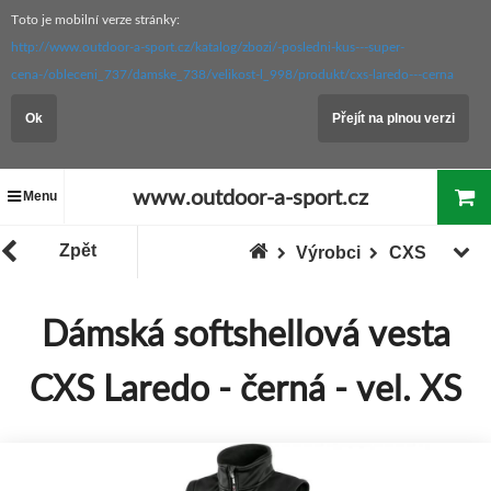
Toto je mobilní verze stránky:
http://www.outdoor-a-sport.cz/katalog/zbozi/-posledni-kus---super-
cena-/obleceni_737/damske_738/velikost-l_998/produkt/cxs-laredo---cerna
Ok
Přejít na plnou verzi
www.outdoor-a-sport.cz
Menu
Zpět
Výrobci
CXS
Dámská softshellová vesta
CXS Laredo - černá - vel. XS