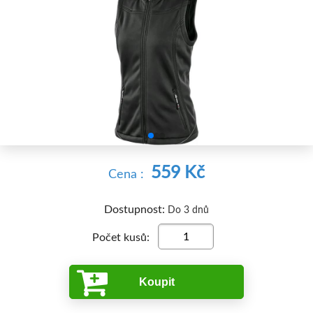


559 Kč
Cena :
Dostupnost:
Do 3 dnů
Počet kusů:
Koupit