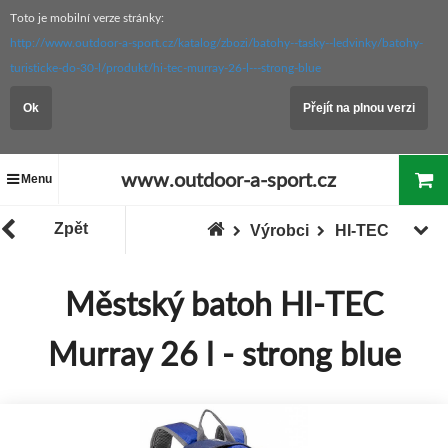
Toto je mobilní verze stránky:
http://www.outdoor-a-sport.cz/katalog/zbozi/batohy--tasky--ledvinky/batohy-
turisticke-do-30-l/produkt/hi-tec-murray-26-l---strong-blue
Ok
Přejít na plnou verzi
www.outdoor-a-sport.cz
Menu
Zpět
Výrobci
HI-TEC
Městský batoh HI-TEC
Murray 26 l - strong blue