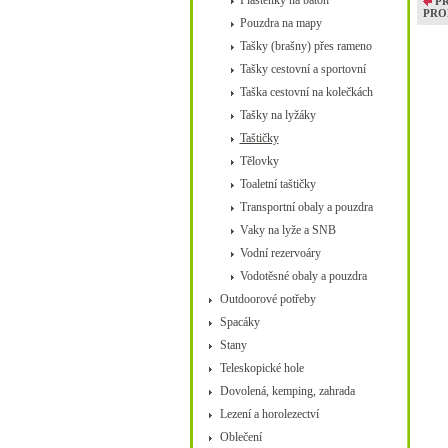
Pláštěnky na batoh
P
PRO
Pouzdra na mapy
Tašky (brašny) přes rameno
Tašky cestovní a sportovní
Taška cestovní na kolečkách
Tašky na lyžáky
Taštičky
Tělovky
Toaletní taštičky
Transportní obaly a pouzdra
Vaky na lyže a SNB
Vodní rezervoáry
Vodotěsné obaly a pouzdra
Outdoorové potřeby
Spacáky
Stany
Teleskopické hole
Dovolená, kemping, zahrada
Lezení a horolezectví
Oblečení