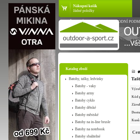
Nákupní košík
žádné položky
VŠE O NÁKUPU
OBCHODNÍ PODM
Katalog zboží
Tašt
Batohy, tašky, ledvinky
Batohy - vaky
Výro
Batohy army
Kód 
Batohy cyklo
Záru
Batohy dětské
Dostu
Batohy městské
Kusů 
Batohy na in-line brusle
Batohy na notebook
Cen
Batohy sbalitelné