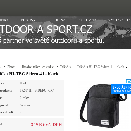
ÍNKY
BONUSY
PRODEJNA
PŮJČOVNA
VÝSTAVA ST
Zboží
Batohy, tašky, ledvinky
Taštičky
Taštička HI-TEC Sidero 4 l - black
ička HI-TEC Sidero 4 l - black
bce
HI-TEC
produktu
TAST HT_SIDERO_CRN
ka
2 roky
pnost
Skladem
na skladě
2
a
349 Kč vč. DPH