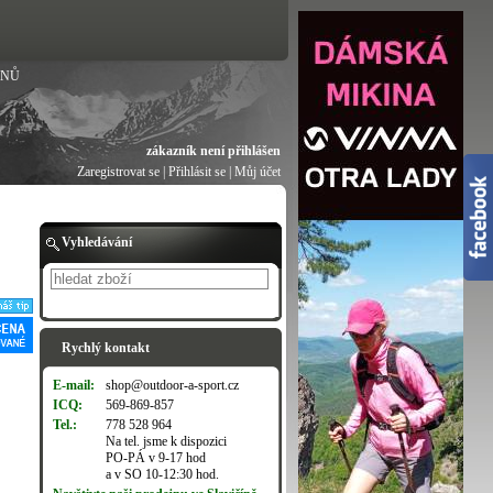
ANŮ
zákazník není přihlášen
Zaregistrovat se
|
Přihlásit se
|
Můj účet
Vyhledávání
Hledat
Rychlý kontakt
E-mail:
shop@outdoor-a-sport.cz
ICQ:
569-869-857
Tel.:
778 528 964
Na tel. jsme k dispozici
PO-PÁ v 9-17 hod
a v SO 10-12:30 hod.