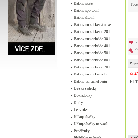
Batohy skate
Poče
Batohy sportovní
Batohy školní
Batohy turistické dámské
Batohy turistické do 20 l
Batohy turistické do 30 l
do
Batohy turistické do 40 l
hl
Batohy turistické do 50 l
Batohy turistické do 60 l
Popis
Batohy turistické do 70 l
Za
27
Batohy turistické nad 70 l
Batohy vč. camel bagu
HI-T
Dětské sedačky
Dokladovky
Kufry
Ledvinky
Nákupní tašky
Nákupní tašky na vozík
Peněženky