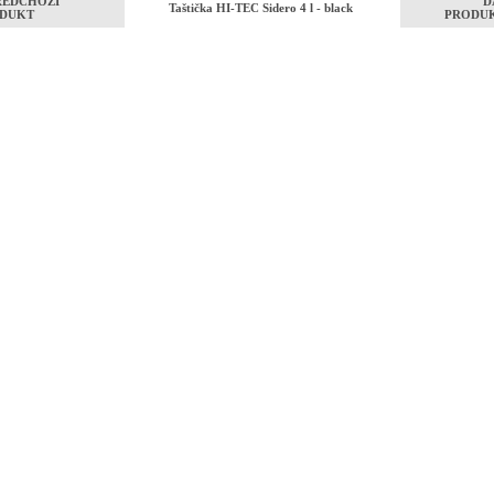
ŘEDCHOZÍ
D
Taštička HI-TEC Sidero 4 l - black
DUKT
PRODU