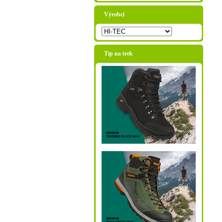
Výrobci
Tip na trek