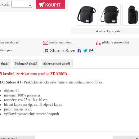
t kusů
KOUPIT
4 obrázky v galerii
taz prodavači
poslat známému
přidat k porovnání
ídací pes
 zboží
Příbuzné zboží
Alternativní zboží
5 kreditů
lze získat tento produkt
ZDARMA.
EC Sidero 4 l
- Praktická taštička přes rameno na doklady nebo foťák.
objem: 4 l
materiál: 100% polyester
rozměry: cca 25 x 18 x 10 cm
hlavní kapsa na zip, uvnitř zipová kapsa
přední kapsa na zip
výškově nastavitelný ramenní popruh