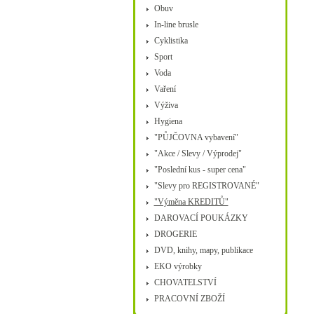
Obuv
In-line brusle
Cyklistika
Sport
Voda
Vaření
Výživa
Hygiena
"PŮJČOVNA vybavení"
"Akce / Slevy / Výprodej"
"Poslední kus - super cena"
"Slevy pro REGISTROVANÉ"
"Výměna KREDITŮ"
DAROVACÍ POUKÁZKY
DROGERIE
DVD, knihy, mapy, publikace
EKO výrobky
CHOVATELSTVÍ
PRACOVNÍ ZBOŽÍ