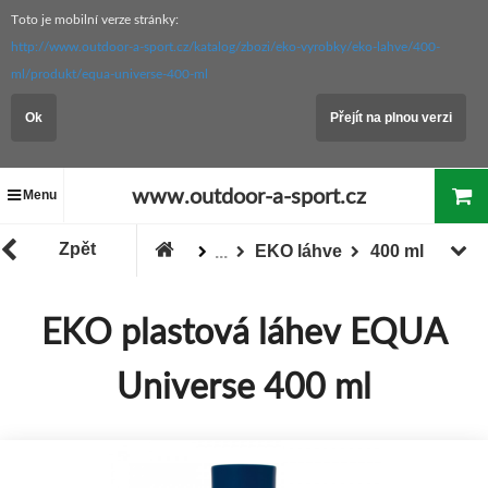
Toto je mobilní verze stránky:
http://www.outdoor-a-sport.cz/katalog/zbozi/eko-vyrobky/eko-lahve/400-
ml/produkt/equa-universe-400-ml
Ok
Přejít na plnou verzi
www.outdoor-a-sport.cz
Menu
Zpět
EKO láhve
400 ml
...
Zboží
EKO výrobky
EKO plastová láhev EQUA
Universe 400 ml