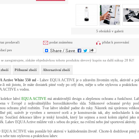
5 obrázků v galerii
taz prodavači
poslat známému
přidat k porovnání
ídací pes
se zaregistrujete, získáte objednávkou tohoto produktu slevový kupón na další nákup 28 Kč!
 zboží
Příbuzné zboží
Alternativní zboží
 Active White 550 ml
- Lahev EQUA ACTIVE je o zdravém životním stylu, aktivitě a po
e-li mít jistotu, že máte dostatek pitné vody po celý den, mějte u sebe stylovou a praktickou
 ACTIVE s vodou.
kolekce lahví
EQUA ACTIVE
má atraktivnější design a zlepšenou ochranu a funkčnost. Lah
ena v Evropě z nejkvalitnějšího borosilikátového skla. Silikonové ochranné prvky posk
nou ochranu před rozbitím. Tvar lahve ideálně padne do ruky. Náustek má správnou velikos
lné pití, uzávěr je vyroben z nerezové oceli a je konstruován tak, aby nedocházelo k ú
iny. Součástí dekorace láhve je tenký kroužek, který lze sejmou a nosit kolem zápěstí jako 
ěk. Lahev EQUA Active můžete vzít s sebou do práce, na cvičení nebo jiné sportovní aktivity.
 EQUA ACTIVE vám pomůže být aktivní v každodenním životě. Chcete-li dodržovat pitný r
 u sebe tuto stylovou a praktickou lahev.