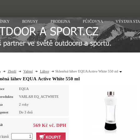
ÍNKY
BONUSY
PRODEJNA
PŮJČOVNA
VÝSTAVA ST
Zboží
Vaření
Láhve
Skleněná láhev EQUA Active White 550 ml
eněná láhev EQUA Active White 550 ml
bce
EQUA
produktu
VARLAH EQ_ACTWHITE
ka
2 roky
pnost
Do 3 dnů
a
569 Kč vč. DPH
t kusů
KOUPIT