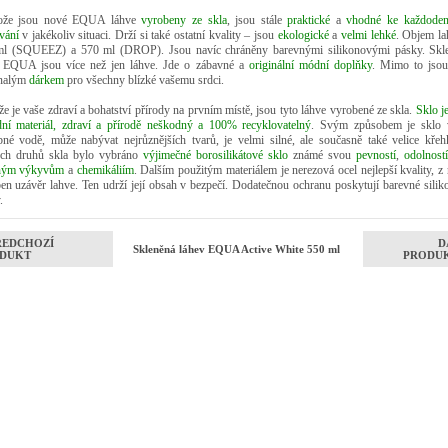
tože jsou nové EQUA láhve
vyrobeny ze skla
, jsou stále
praktické
a
vhodné ke každode
ívání
v jakékoliv situaci. Drží si také ostatní kvality – jsou
ekologické
a
velmi lehké
. Objem la
l (SQUEEZ) a 570 ml (DROP). Jsou navíc chráněny barevnými silikonovými pásky. Skl
 EQUA jsou více než jen láhve. Jde o zábavné a
originální módní doplňky
. Mimo to jsou
nalým
dárkem
pro všechny blízké vašemu srdci.
že je vaše zdraví a bohatství přírody na prvním místě, jsou tyto láhve vyrobené ze skla.
Sklo j
dní materiál, zdraví a přírodě neškodný a 100% recyklovatelný
. Svým způsobem je sklo 
né vodě, může nabývat nejrůznějších tvarů, je velmi silné, ale současně také velice křeh
ch druhů skla bylo vybráno
výjimečné borosilikátové sklo
známé svou
pevností
,
odolností
lným výkyvům
a
chemikáliím
. Dalším použitým materiálem je nerezová ocel nejlepší kvality, z 
en uzávěr lahve. Ten udrží její obsah v bezpečí. Dodatečnou ochranu poskytují barevné silik
.
ŘEDCHOZÍ
D
Skleněná láhev EQUA Active White 550 ml
DUKT
PRODU