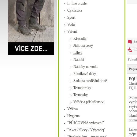
In-line brusle
Cyklistika
Sport
Voda
Vaření
Křesadla
do
Jídlo na cesty
hl
Láhve
Nádobí
Pokud 
Nádoby na vodu
Popis
Piknikové deky
EQUA
Sada na rozdělání ohně
Chcet
Termohrnky
EQUA
Termosky
Nová 
Vařiče a příslušenství
vyrob
zvýše
Výživa
pohod
tekut
Hygiena
dopln
"PŮJČOVNA vybavení"
Lahev
"Akce / Slevy / Výprodej"
mějte