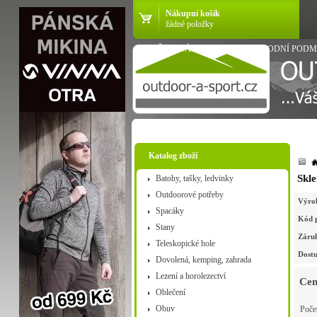
Nákupní košík
žádné položky
VŠE O NÁKUPU
OBCHODNÍ PODM
Katalog zboží
Skl
Batohy, tašky, ledvinky
Outdoorové potřeby
Výro
Spacáky
Kód 
Stany
Záru
Teleskopické hole
Dostu
Dovolená, kemping, zahrada
Lezení a horolezectví
Cen
Oblečení
Obuv
Poče