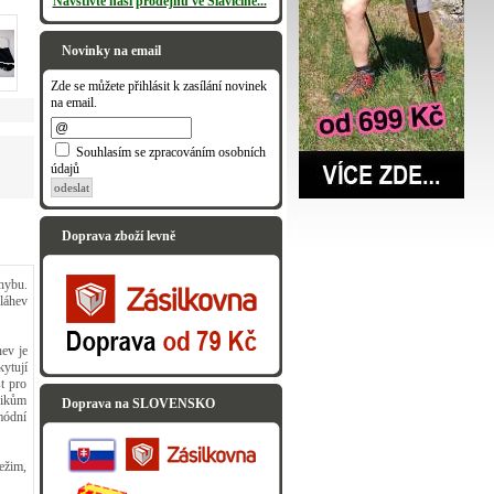
Navštivte naši prodejnu ve Slavičíně...
Novinky na email
Zde se můžete přihlásit k zasílání novinek
na email.
Souhlasím se zpracováním osobních
údajů
odeslat
Doprava zboží levně
hybu.
 láhev
ev je
ytují
t pro
nikům
Doprava na SLOVENSKO
módní
ežim,