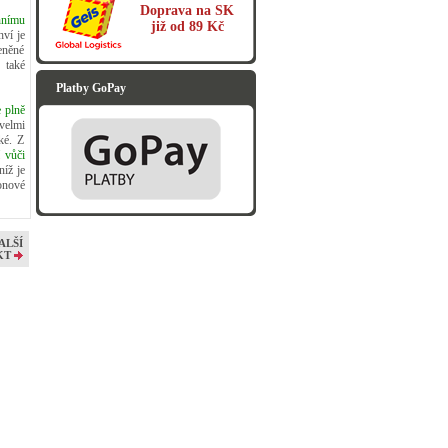
Doprava na SK
nnímu
již od 89 Kč
hví je
eněné
 také
Platby GoPay
e plně
velmi
ké. Z
 vůči
níž je
onové
ALŠÍ
KT