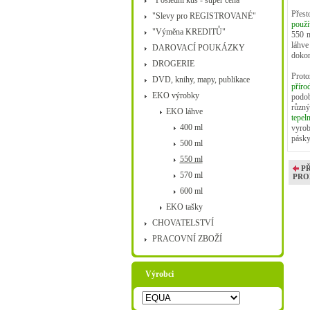
"Poslední kus - super cena"
Přes
"Slevy pro REGISTROVANÉ"
použ
"Výměna KREDITŮ"
550 m
láhve
DAROVACÍ POUKÁZKY
doko
DROGERIE
Proto
DVD, knihy, mapy, publikace
příro
EKO výrobky
podob
různý
EKO láhve
tepe
400 ml
vyrob
pásky
500 ml
550 ml
P
570 ml
PRO
600 ml
EKO tašky
CHOVATELSTVÍ
PRACOVNÍ ZBOŽÍ
Výrobci