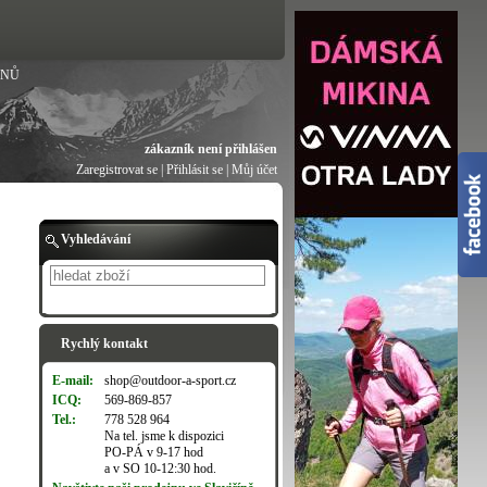
ANŮ
zákazník není přihlášen
Zaregistrovat se
|
Přihlásit se
|
Můj účet
Vyhledávání
Hledat
Rychlý kontakt
E-mail:
shop@outdoor-a-sport.cz
ICQ:
569-869-857
Tel.:
778 528 964
Na tel. jsme k dispozici
PO-PÁ v 9-17 hod
a v SO 10-12:30 hod.