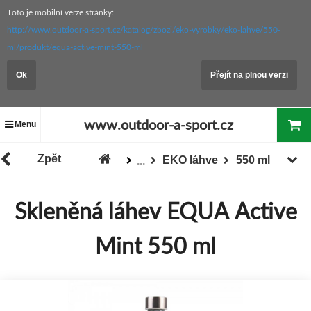
Toto je mobilní verze stránky:
http://www.outdoor-a-sport.cz/katalog/zbozi/eko-vyrobky/eko-lahve/550-
ml/produkt/equa-active-mint-550-ml
Ok
Přejít na plnou verzi
www.outdoor-a-sport.cz
Menu
Zpět
EKO láhve
550 ml
...
Zboží
EKO výrobky
Skleněná láhev EQUA Active
Mint 550 ml