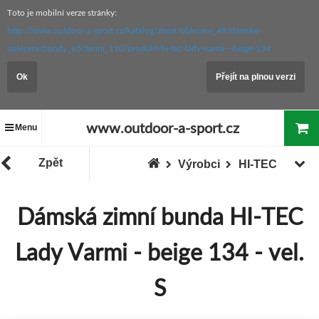
Toto je mobilní verze stránky:
http://www.outdoor-a-sport.cz/katalog/zbozi/obleceni_49/damske-
obleceni/bundy_65/zimni_110/produkt/hi-tec-lady-varmi---beige-134
Ok
Přejít na plnou verzi
www.outdoor-a-sport.cz
Menu
Zpět
Výrobci
HI-TEC
Dámská zimní bunda HI-TEC
Lady Varmi - beige 134 - vel.
S