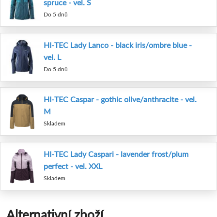
spruce - vel. S
Do 5 dnů
HI-TEC Lady Lanco - black iris/ombre blue -
vel. L
Do 5 dnů
HI-TEC Caspar - gothic olive/anthracite - vel.
M
Skladem
HI-TEC Lady Caspari - lavender frost/plum
perfect - vel. XXL
Skladem
Alternativní zboží