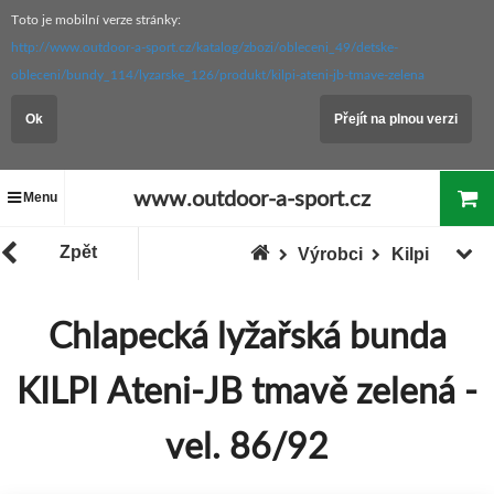
Toto je mobilní verze stránky:
http://www.outdoor-a-sport.cz/katalog/zbozi/obleceni_49/detske-
obleceni/bundy_114/lyzarske_126/produkt/kilpi-ateni-jb-tmave-zelena
Ok
Přejít na plnou verzi
www.outdoor-a-sport.cz
Menu
Zpět
Výrobci
Kilpi
Chlapecká lyžařská bunda
KILPI Ateni-JB tmavě zelená -
vel. 86/92