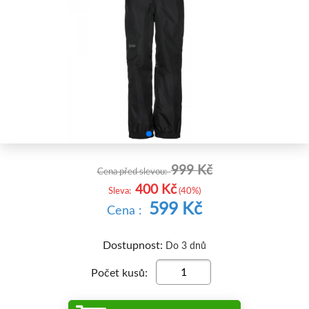


999 Kč
Cena před slevou:
400 Kč
Sleva:
(40%)
599 Kč
Cena :
Dostupnost:
Do 3 dnů
Počet kusů: