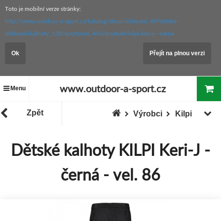
Toto je mobilní verze stránky:
http://www.outdoor-a-sport.cz/katalog/zbozi/obleceni_49/detske-
obleceni/kalhoty_128/sportovni_443/produkt/kilpi-keri-j---cerna
Ok
Přejít na plnou verzi
www.outdoor-a-sport.cz
Menu
Zpět
Výrobci
Kilpi
Dětské kalhoty KILPI Keri-J -
černá - vel. 86