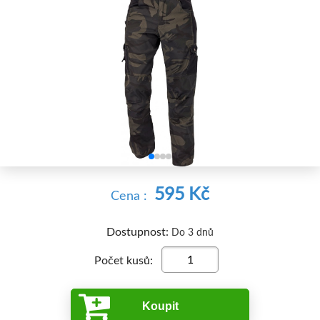


595 Kč
Cena :
Dostupnost:
Do 3 dnů
Počet kusů:
Koupit