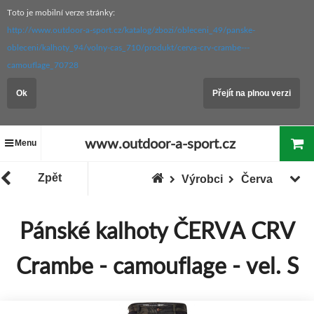
Toto je mobilní verze stránky:
http://www.outdoor-a-sport.cz/katalog/zbozi/obleceni_49/panske-
obleceni/kalhoty_94/volny-cas_710/produkt/cerva-crv-crambe---
camouflage_70728
Ok
Přejít na plnou verzi
www.outdoor-a-sport.cz
Menu
Zpět
Výrobci
Červa
Pánské kalhoty ČERVA CRV
Crambe - camouflage - vel. S