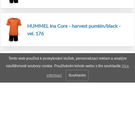
HUMMEL Ina Core - harvest pumkin/black -
vel. 176
Tento web používá k poskytování služeb, personalizaci reklam a analýze
návštěvnosti soubory cookie. Používáním tohoto webu s tím souhlasíte.
Vice
HUMMEL Ina Core - orange/black - vel. 152
informací
Souhlasím