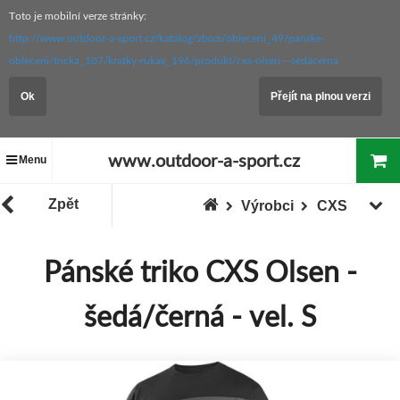
Toto je mobilní verze stránky:
http://www.outdoor-a-sport.cz/katalog/zbozi/obleceni_49/panske-
obleceni/tricka_107/kratky-rukav_196/produkt/cxs-olsen---sedacerna
Ok
Přejít na plnou verzi
www.outdoor-a-sport.cz
Menu
Zpět
Výrobci
CXS
Pánské triko CXS Olsen -
šedá/černá - vel. S