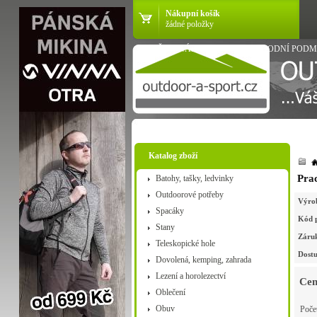
Nákupní košík
žádné položky
VŠE O NÁKUPU
OBCHODNÍ PODM
Katalog zboží
Pra
Batohy, tašky, ledvinky
Outdoorové potřeby
Výro
Spacáky
Kód 
Stany
Záru
Teleskopické hole
Dostu
Dovolená, kemping, zahrada
Lezení a horolezectví
Cen
Oblečení
Obuv
Poče