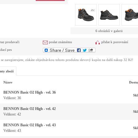
6 obrázků v galerii
taz prodavači
poslat známému
přidat k porovnání
ídací pes
se zaregistrujete, získáte objednávkou tohoto produktu slevový kupón na další nákup 32 Kč!
nty zboží
Název
Dostu
BENNON Basic O2 High - vel. 36
Sk
Velikost: 36
BENNON Basic O2 High - vel. 42
Sk
Velikost: 42
BENNON Basic O2 High - vel. 43
Sk
Velikost: 43