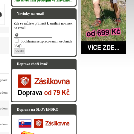
Navštivte naši prodejnu ve Slavičíně...
Novinky na email
Zde se můžete přihlásit k zasílání novinek
na email.
Souhlasím se zpracováním osobních
údajů
odeslat
Doprava zboží levně
pnost
ladem
ladem
Doprava na SLOVENSKO
ladem