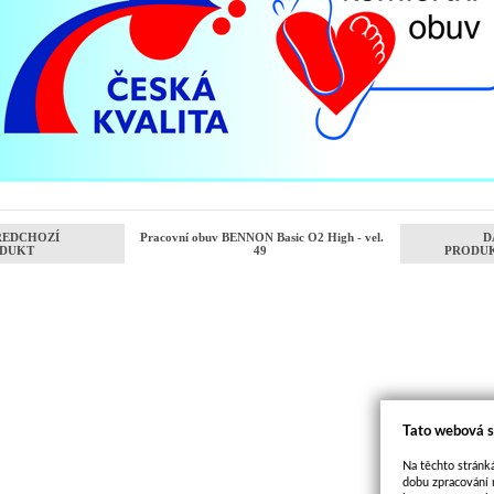
ŘEDCHOZÍ
Pracovní obuv BENNON Basic O2 High - vel.
D
DUKT
49
PRODU
Tato webová s
Na těchto stránká
dobu zpracování 