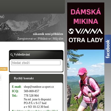
ANŮ
zákazník není přihlášen
Zaregistrovat se
|
Přihlásit se
|
Můj účet
Vyhledávání
Hledat
Rychlý kontakt
E-mail:
shop@outdoor-a-sport.cz
ICQ:
569-869-857
Tel.:
778 528 964
Na tel. jsme k dispozici
PO-PÁ v 9-17 hod
a v SO 10-12:30 hod.