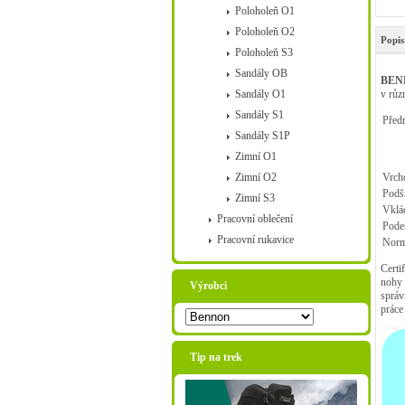
Poloholeň O1
Poloholeň O2
Popis
Poloholeň S3
Sandály OB
BENN
Sandály O1
v růz
Sandály S1
Předn
Sandály S1P
Zimní O1
Zimní O2
Vrcho
Podš
Zimní S3
Vklád
Pracovní oblečení
Pode
Pracovní rukavice
Norm
Certi
nohy 
Výrobci
správ
práce
Tip na trek