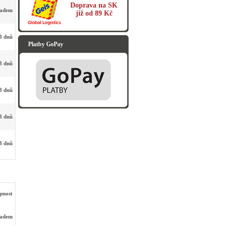
Doprava na SK
ladem
již od 89 Kč
3 dnů
Platby GoPay
3 dnů
3 dnů
3 dnů
3 dnů
pnost
ladem