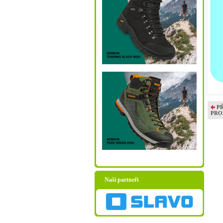
P
PRO
Naši partneři