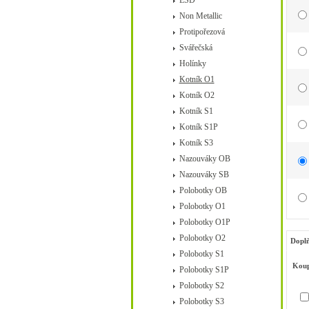
ESD
Non Metallic
Protipořezová
Svářečská
Holínky
Kotník O1
Kotník O2
Kotník S1
Kotník S1P
Kotník S3
Nazouváky OB
Nazouváky SB
Polobotky OB
Polobotky O1
Polobotky O1P
Polobotky O2
Doplň
Polobotky S1
Koup
Polobotky S1P
Polobotky S2
Polobotky S3