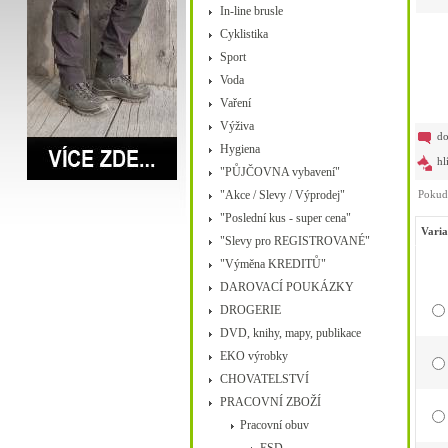
In-line brusle
Cyklistika
Sport
Voda
Vaření
Výživa
do
Hygiena
hl
"PŮJČOVNA vybavení"
"Akce / Slevy / Výprodej"
Pokud 
"Poslední kus - super cena"
Varia
"Slevy pro REGISTROVANÉ"
"Výměna KREDITŮ"
DAROVACÍ POUKÁZKY
DROGERIE
DVD, knihy, mapy, publikace
EKO výrobky
CHOVATELSTVÍ
PRACOVNÍ ZBOŽÍ
Pracovní obuv