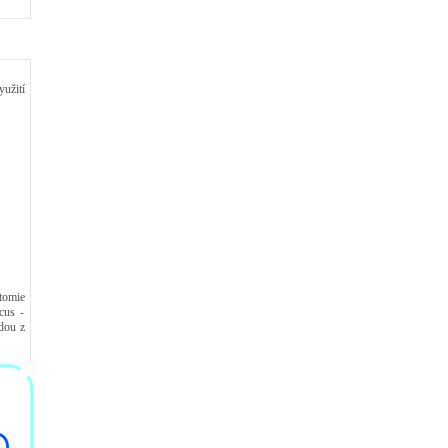
užití
tomie
cus -
dou z