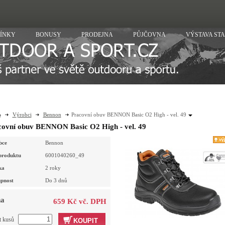
ÍNKY
BONUSY
PRODEJNA
PŮJČOVNA
VÝSTAVA ST
Výrobci
Bennon
Pracovní obuv BENNON Basic O2 High - vel. 49
covní obuv BENNON Basic O2 High - vel. 49
bce
Bennon
produktu
6001040260_49
ka
2 roky
pnost
Do 3 dnů
a
659 Kč vč. DPH
t kusů
KOUPIT