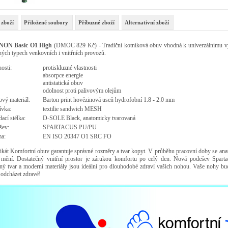
 zboží
Přiložené soubory
Příbuzné zboží
Alternativní zboží
ON Basic O1 High
(DMOC 829 Kč) - Tradiční kotníková obuv vhodná k univerzálnímu vy
ných typech venkovních i vnitřních provozů.
osti:
protiskluzné vlastnosti
absorpce energie
antistatická obuv
odolnost proti palivovým olejům
vý materiál:
Barton print hovězinová useň hydrofobní 1.8 - 2.0 mm
ívka:
textilie sandwich MESH
ací stélka:
D-SOLE Black, anatomicky tvarovaná
šev:
SPARTACUS PU/PU
a:
EN ISO 20347 O1 SRC FO
fikát Komfortní obuv garantuje správné rozměry a tvar kopyt. V průběhu pracovní doby se ana
mění. Dostatečný vnitřní prostor je zárukou komfortu po celý den. Nová podešev Sparta
ný tvar a moderní materiály jsou ideální pro dlouhodobé zdraví vašich nohou. Vaše nohy bu
 odcházet zdravé!