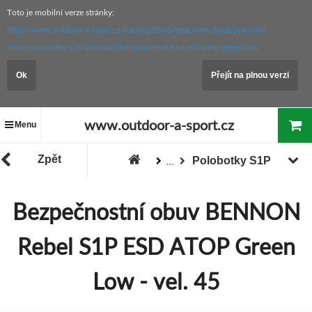
Toto je mobilní verze stránky:
http://www.outdoor-a-sport.cz/katalog/zbozi/pracovni-zbozi/pracovni-
obuv/polobotky-s1p/produkt/bennon-rebel-s1p-esd-atop-green-low
Ok
Přejít na plnou verzi
www.outdoor-a-sport.cz
Menu
Zpět
Polobotky S1P
...
PRACOVNÍ ZBOŽÍ
Pracovní obuv
Bezpečnostní obuv BENNON
Zboží
Rebel S1P ESD ATOP Green
Low - vel. 45