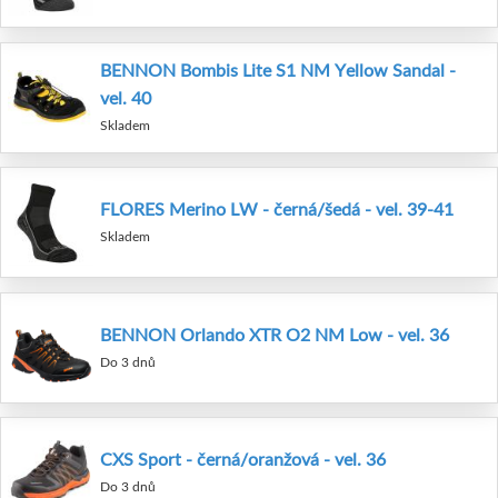
BENNON Bombis Lite S1 NM Yellow Sandal -
vel. 40
Skladem
FLORES Merino LW - černá/šedá - vel. 39-41
Skladem
BENNON Orlando XTR O2 NM Low - vel. 36
Do 3 dnů
CXS Sport - černá/oranžová - vel. 36
Do 3 dnů