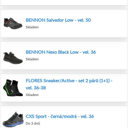
BENNON Salvador Low - vel. 50
Skladem
BENNON Nexo Black Low - vel. 36
Skladem
FLORES Sneaker/Active - set 2 párů (1+1) -
vel. 36-38
Skladem
CXS Sport - černá/modrá - vel. 36
Do 3 dnů