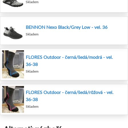
Skladem
BENNON Nexo Black/Grey Low - vel. 36
Skladem
FLORES Outdoor - černá/šedá/modrá - vel.
36-38
Skladem
FLORES Outdoor - černá/šedá/růžová - vel.
36-38
Skladem