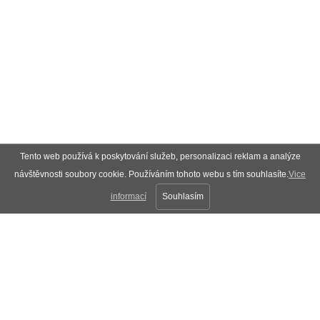
Tento web používá k poskytování služeb, personalizaci reklam a analýze
návštěvnosti soubory cookie. Používáním tohoto webu s tím souhlasíte.
Vice
informací
Souhlasím