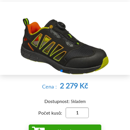


2 279 Kč
Cena :
Dostupnost:
Skladem
Počet kusů: